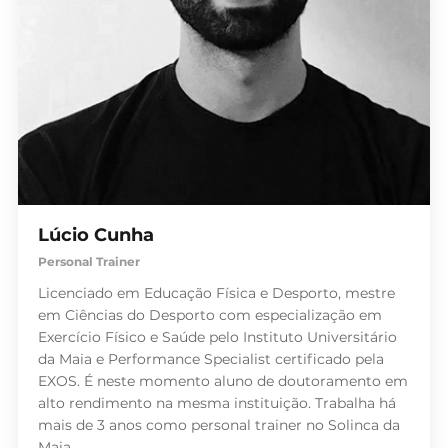
Lúcio Cunha
Personal Trainer
Licenciado em Educação Física e Desporto, mestre
em Ciências do Desporto com especialização em
Exercício Físico e Saúde pelo Instituto Universitário
da Maia e Performance Specialist certificado pela
EXOS. É neste momento aluno de doutoramento em
alto rendimento na mesma instituição. Trabalha há
mais de 3 anos como personal trainer no Solinca da
Maia.