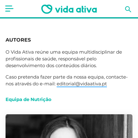
Saúde
AUTORES
Estética
O Vida Ativa reúne uma equipa multidisciplinar de
Nutrição
profissionais de saúde, responsável pelo
desenvolvimento dos conteúdos diários.
Receitas
Caso pretenda fazer parte da nossa equipa, contacte-
nos através do e-mail:
editorial@vidaativa.pt
Fitness
Mães e Bebés
Equipa de Nutrição
Animais de Estimação