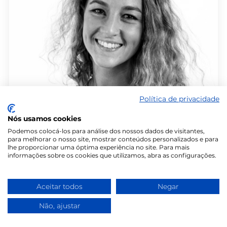
Política de privacidade
Nós usamos cookies
Podemos colocá-los para análise dos nossos dados de visitantes,
para melhorar o nosso site, mostrar conteúdos personalizados e para
lhe proporcionar uma óptima experiência no site. Para mais
informações sobre os cookies que utilizamos, abra as configurações.
Sara Tomás
Personal Trainer
Aceitar todos
Negar
Licenciada em Ciências do Desporto na Faculdade
Não, ajustar
de Desporto da Universidade do Porto, Mestre em
Atividade Física e Saúde pela mesma instituição.