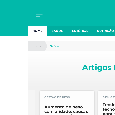
HOME
SAÚDE
ESTÉTICA
NUTRIÇÃO
Home
Saúde
Artigos
GESTÃO DE PESO
BEM-ES
Tend
Aumento de peso
tecno
com a idade: causas
para 