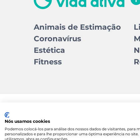
Animais de Estimação
L
Coronavírus
M
Estética
N
Fitness
R
Contactos
Quem somos
Autores
Estatut
Manifesto
Nós usamos cookies
Podemos colocá-los para análise dos nossos dados de visitantes, para 
personalizados e para lhe proporcionar uma óptima experiência no site
utilizamos, abra as configurações.