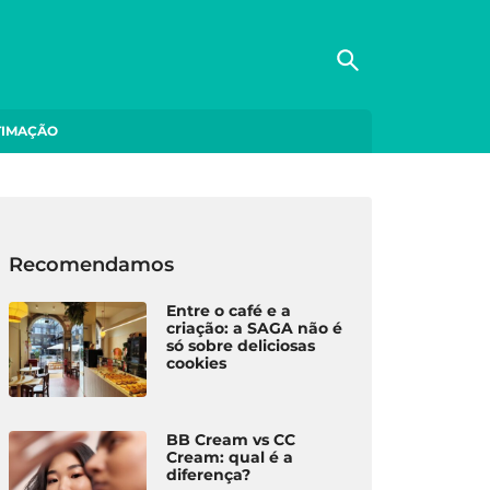
TIMAÇÃO
Recomendamos
Entre o café e a
criação: a SAGA não é
só sobre deliciosas
cookies
STAR
SAÚDE
SAÚD
BB Cream vs CC
 at Om:
PIM: como reduzir
Pla
Cream: qual é a
uário onde o
custos e erros de
Mai
diferença?
estar se vive
medicação em lares
Med