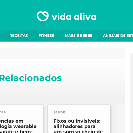
RECEITAS
FITNESS
MÃES E BEBÉS
ANIMAIS DE ES
 Relacionados
TAR
SAÚDE
BEM-E
ências em
Fixos ou invisíveis:
Feel
logia wearable
alinhadores para
sant
saúde e bem-
um sorriso cheio de
bem-