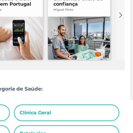
 em Portugal
confiança
em 
va
Miguel Pinto
Miguel 
egoria de Saúde:
Clínica Geral