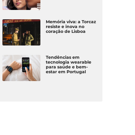
comunidade
de idosos
do 
Pinto
Vida Ativa
Miguel
Memória viva: a Torcaz
resiste e inova no
coração de Lisboa
Tendências em
tecnologia wearable
para saúde e bem-
estar em Portugal