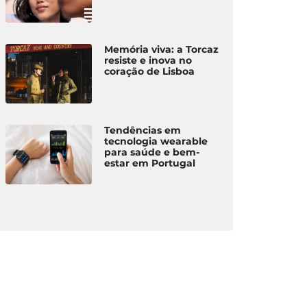
todo o vestuário
oa
cab
Pinto
Miguel Pinto
Miguel
Memória viva: a Torcaz
resiste e inova no
coração de Lisboa
Tendências em
tecnologia wearable
para saúde e bem-
estar em Portugal