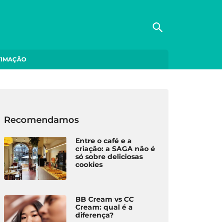
TIMAÇÃO
Recomendamos
Entre o café e a
criação: a SAGA não é
só sobre deliciosas
cookies
YLE
MODA
MOD
BB Cream vs CC
ria viva: a
Zé 
Mood Shop: estilo e
Cream: qual é a
z resiste e
e c
performance em
diferença?
a no coração de
por