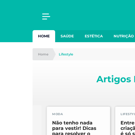
HOME
SAÚDE
ESTÉTICA
NUTRIÇÃO
Home
Lifestyle
Artigos
MODA
LIFESTY
Não tenho nada
Entre
para vestir! Dicas
criaç
para resolver o
é só 