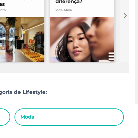
diferença?
es
Lisb
into
Vida Ativa
Miguel 
oria de Lifestyle:
Moda