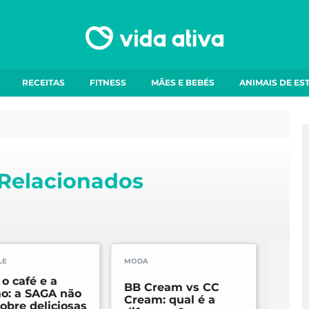
RECEITAS
FITNESS
MÃES E BEBÉS
ANIMAIS DE ES
 Relacionados
LE
MODA
LIFEST
 o café e a
Memó
BB Cream vs CC
ão: a SAGA não
Torca
Cream: qual é a
sobre deliciosas
inov