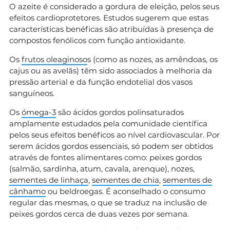
O azeite é considerado a gordura de eleição, pelos seus
efeitos cardioprotetores. Estudos sugerem que estas
características benéficas são atribuídas à presença de
compostos fenólicos com função antioxidante.
Os
frutos oleaginoso
s (como as nozes, as amêndoas, os
cajus ou as avelãs) têm sido associados à melhoria da
pressão arterial e da função endotelial dos vasos
sanguíneos.
Os
ómega-3
são ácidos gordos polinsaturados
amplamente estudados pela comunidade científica
pelos seus efeitos benéficos ao nível cardiovascular. Por
serem ácidos gordos essenciais, só podem ser obtidos
através de fontes alimentares como: peixes gordos
(salmão, sardinha, atum, cavala, arenque), nozes,
sementes de linhaça
,
sementes de chia
,
sementes de
cânhamo
ou beldroegas. É aconselhado o consumo
regular das mesmas, o que se traduz na inclusão de
peixes gordos cerca de duas vezes por semana.