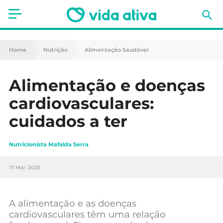
Saúde
Home
Nutrição
Alimentação Saudável
Estética
Alimentação e doenças
Nutrição
cardiovasculares:
Receitas
cuidados a ter
Fitness
Nutricionista Mafalda Serra
Mães e Bebés
17 Mar, 2025
Animais de Estimação
A alimentação e as doenças
cardiovasculares têm uma relação