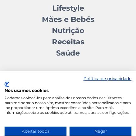
Lifestyle
Mães e Bebés
Nutrição
Receitas
Saúde
Política de privacidade
Nós usamos cookies
Contactos
Quem somos
Autores
Estatuto Editorial
Podemos colocá-los para análise dos nossos dados de visitantes,
para melhorar o nosso site, mostrar conteúdos personalizados e para
Ficha Técnica
Manifesto
lhe proporcionar uma óptima experiência no site. Para mais
informações sobre os cookies que utilizamos, abra as configurações.
Política de Cookies
Termos e Condições
Política de Privacidade
Aceitar todos
Negar