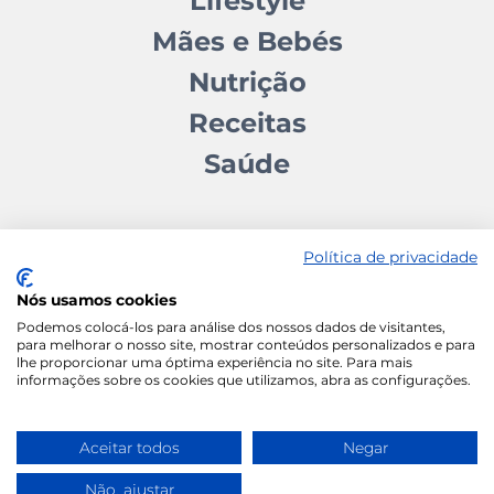
Lifestyle
Mães e Bebés
Nutrição
Receitas
Saúde
Política de privacidade
Nós usamos cookies
Contactos
Quem somos
Autores
Estatuto Editorial
Podemos colocá-los para análise dos nossos dados de visitantes,
para melhorar o nosso site, mostrar conteúdos personalizados e para
Ficha Técnica
Manifesto
lhe proporcionar uma óptima experiência no site. Para mais
informações sobre os cookies que utilizamos, abra as configurações.
Política de Cookies
Termos e Condições
Política de Privacidade
Aceitar todos
Negar
Não, ajustar