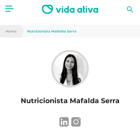
Saúde
Home
Nutricionista Mafalda Serra
Estética
Nutrição
Receitas
Fitness
Nutricionista Mafalda Serra
Mães e Bebés
Animais de Estimação