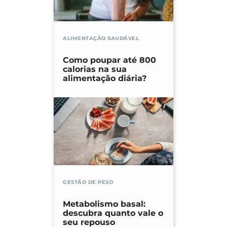
Association between eating rate and
obesity: a systematic review and meta-
analysis. Int J Obes (Lond). 2015
ALIMENTAÇÃO SAUDÁVEL
Nov;39(11):1589-96.
Como poupar até 800
calorias na sua
alimentação diária?
GESTÃO DE PESO
Metabolismo basal:
descubra quanto vale o
seu repouso