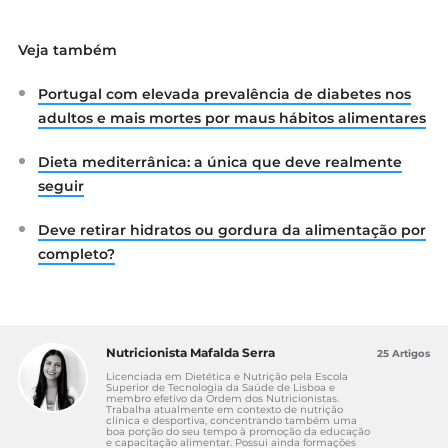
Van Strien T, Ouwens MA, Engel C, de
Veja também
Weerth C. Hunger, inhibitory control and
distress-induced emotional eating.
Portugal com elevada prevalência de diabetes nos
Appetite. 2014;79:124–133.
Chao AM, Jastreboff AM, White MA, Grilo
adultos e mais mortes por maus hábitos alimentares
CM, Sinha R. Stress, cortisol, and other
appetite-related hormones: Prospective
Dieta mediterrânica: a única que deve realmente
prediction of 6-month changes in food
seguir
cravings and weight. Obesity (Silver
Spring). 2017 Apr;25(4):713-720.
Deve retirar hidratos ou gordura da alimentação por
Tremblay A, Bellisle F. Nutrients, satiety,
completo?
and control of energy intake. Appl Physiol
Nutr Metab. 2015 Oct;40(10):971-9.
Arlinghaus KR, Johnston CA. The
Importance of Creating Habits and
Nutricionista Mafalda Serra
25 Artigos
Routine. Am J Lifestyle Med. 2018;13(2):142-
Licenciada em Dietética e Nutrição pela Escola
144.
Superior de Tecnologia da Saúde de Lisboa e
membro efetivo da Ordem dos Nutricionistas.
Brunstrom JM. Mind over platter: pre-meal
Trabalha atualmente em contexto de nutrição
clínica e desportiva, concentrando também uma
planning and the control of meal size in
boa porção do seu tempo à promoção da educação
e capacitação alimentar. Possui ainda formações
humans. Int J Obes (Lond). 2014;38 Suppl