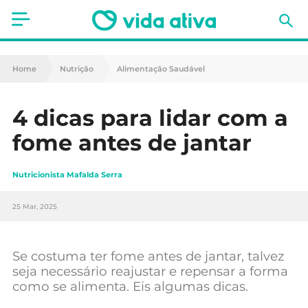
Saúde
Home
Nutrição
Alimentação Saudável
Estética
4 dicas para lidar com a
Nutrição
fome antes de jantar
Receitas
Nutricionista Mafalda Serra
Fitness
25 Mar, 2025
Mães e Bebés
Animais de Estimação
Se costuma ter fome antes de jantar, talvez
seja necessário reajustar e repensar a forma
como se alimenta. Eis algumas dicas.