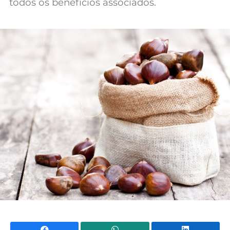
todos os benefícios associados.
Facebook
WhatsApp
Li