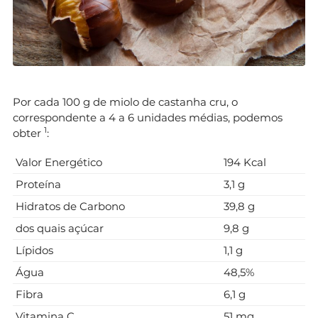
Por cada 100 g de miolo de castanha cru, o
correspondente a 4 a 6 unidades médias, podemos
1
obter
:
Valor Energético
194 Kcal
Proteína
3,1 g
Hidratos de Carbono
39,8 g
dos quais açúcar
9,8 g
Lípidos
1,1 g
Água
48,5%
Fibra
6,1 g
Vitamina C
51 mg