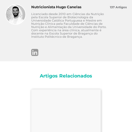
Guarner, F., & Malagelada, J.-R. (2003). Gut
Nutricionista Hugo Canelas
137 Artigos
flora in health and disease. Disponível
Licenciado desde 2010 em Ciências da Nutrição
em:
https://www.ncbi.nlm.nih.gov/pubmed/
pela Escola Superior de Biotecnologia da
Universidade Católica Portuguesa e Mestre em
12583961
Nutrição Clínica pela Faculdade de Ciências de
Nutrição e Alimentação da Universidade do Porto.
Andoh, A., et.al. (2003). Role of Dietary
Com experiência na área clínica, atualmente é
docente na Escola Superior de Bragança do
Fiber and Short-Chain Fatty Acids in the
Instituto Politécnico de Bragança.
Colon. Disponível
em:
https://www.ncbi.nlm.nih.gov/pubmed/
12570825
NIH. (1998). Nutrient Recommendations:
dietary reference intakes (DRI). Disponível
em:
Artigos Relacionados
https://ods.od.nih.gov/Health_Information/
Dietary_Reference_Intakes.aspx
Santler B, Goerge T. (2017). Chronic venous
insufficiency – a review of pathophysiology,
diagnosis, and treatment. Disponível
em:
https://pubmed.ncbi.nlm.nih.gov/2848
5865/
Pittler MH, Ernst E. (2012). Horse chestnut