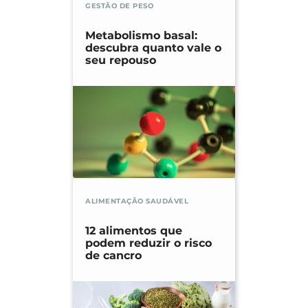
GESTÃO DE PESO
venous insufficiency]. Disponível
em:
https://pubmed.ncbi.nlm.nih.gov/19247
Metabolismo basal:
403/
descubra quanto vale o
seu repouso
ALIMENTAÇÃO SAUDÁVEL
12 alimentos que
podem reduzir o risco
de cancro