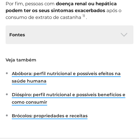
Por fim, pessoas com
doença renal ou hepática
podem ter os seus sintomas exacerbados
após o
1
1
consumo de extrato de castanha
.
Fontes
INSA. (n.d.). Tabela da composição de
Veja também
alimentos. Disponível
em:
http://www2.insa.pt/sites/INSA/Portug
Abóbora: perfil nutricional e possíveis efeitos na
ues/AreasCientificas/AlimentNutricao/Aplic
acoesOnline/TabelaAlimentos/Paginas/Tab
saúde humana
elaAlimentos.aspx
A. Parnell, J., & A. Reimer, R.
Dióspiro: perfil nutricional e possíveis benefícios e
(2012). Prebiotic fiber modulation of the
como consumir
gut microbiota improves risk factors for
obesity and the metabolic
Brócolos: propriedades e receitas
syndrome. Disponível
em:
https://www.ncbi.nlm.nih.gov/pubmed/
22555633