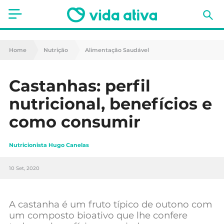
Saúde
Home
Nutrição
Alimentação Saudável
Estética
Castanhas: perfil
Nutrição
nutricional, benefícios e
Receitas
como consumir
Fitness
Nutricionista Hugo Canelas
Mães e Bebés
10 Set, 2020
Animais de Estimação
A castanha é um fruto típico de outono com
um composto bioativo que lhe confere