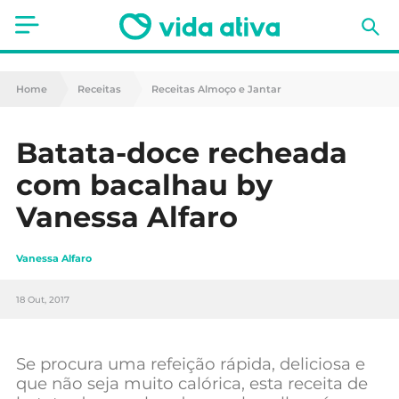
Saúde
Home
Receitas
Receitas Almoço e Jantar
Estética
Batata-doce recheada
Nutrição
com bacalhau by
Receitas
Vanessa Alfaro
Fitness
Vanessa Alfaro
Mães e Bebés
18 Out, 2017
Animais de Estimação
Se procura uma refeição rápida, deliciosa e
que não seja muito calórica, esta receita de