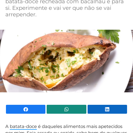
batata-doce recheada com bacalhau é para
si. Experimente e vai ver que não se vai
arrepender.
Facebook
WhatsApp
Li
A
batata-doce
é daqueles alimentos mais apetecidos
por mim. Seja assada ou cozida, sabe bem de qualquer