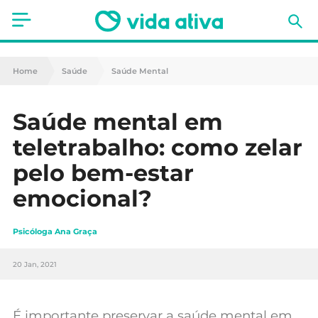
Saúde
Home
Saúde
Saúde Mental
Estética
Saúde mental em
Nutrição
teletrabalho: como zelar
Receitas
pelo bem-estar
emocional?
Fitness
Mães e Bebés
Psicóloga Ana Graça
Animais de Estimação
20 Jan, 2021
É importante preservar a saúde mental em