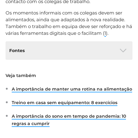
contacto com os colegas de trabalho.
Os momentos informais com os colegas devem ser
alimentados, ainda que adaptados à nova realidade.
Também o trabalho em equipa deve ser reforçado e há
várias ferramentas digitais que o facilitam (
1
).
Fontes
Ordem dos Psicólogos Poetugueses.
Veja também
(2020). Recomendações para quem está
em teletrabalho. Disponível em:
A importância de manter uma rotina na alimentação
https://www.ordemdospsicologos.pt/ficheir
os/documentos/covid_19_recomendacoes_t
Treino em casa sem equipamento: 8 exercícios
eletrabalho.pdf
(2) Robinson, B. (2020). Remote Worker
A importância do sono em tempo de pandemia: 10
Burnout on the Rise. Psychology Today.
Disponível em:
regras a cumprir
https://www.psychologytoday.com/us/blog/
the-right-mindset/202009/remote-worker-