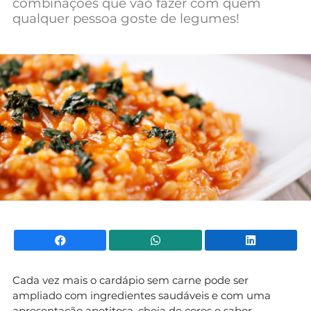
combinações que vão fazer com quem
qualquer pessoa goste de legumes!
Facebook
WhatsApp
Li
Cada vez mais o cardápio sem carne pode ser
ampliado com ingredientes saudáveis e com uma
apresentação apetitosa, cheia de cores e sabor.