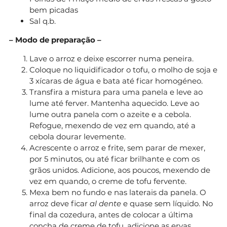
bem picadas
Sal q.b.
– Modo de preparação –
Lave o arroz e deixe escorrer numa peneira.
Coloque no liquidificador o tofu, o molho de soja e
3 xícaras de água e bata até ficar homogéneo.
Transfira a mistura para uma panela e leve ao
lume até ferver. Mantenha aquecido. Leve ao
lume outra panela com o azeite e a cebola.
Refogue, mexendo de vez em quando, até a
cebola dourar levemente.
Acrescente o arroz e frite, sem parar de mexer,
por 5 minutos, ou até ficar brilhante e com os
grãos unidos. Adicione, aos poucos, mexendo de
vez em quando, o creme de tofu fervente.
Mexa bem no fundo e nas laterais da panela. O
arroz deve ficar
al dente
e quase sem líquido. No
final da cozedura, antes de colocar a última
concha de creme de tofu, adicione as ervas.