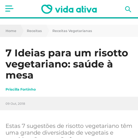
Saúde
Home
Receitas
Receitas Vegetarianas
Estética
7 Ideias para um risotto
Nutrição
vegetariano: saúde à
Receitas
mesa
Fitness
Priscilla Fortinho
Mães e Bebés
09 Out, 2018
Animais de Estimação
Estas 7 sugestões de risotto vegetariano têm
uma grande diversidade de vegetais e