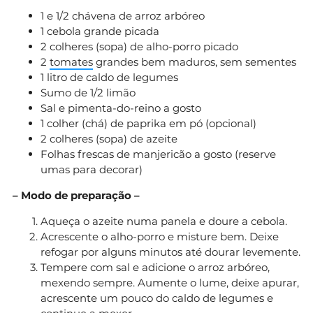
1 e 1/2 chávena de arroz arbóreo
1 cebola grande picada
2 colheres (sopa) de alho-porro picado
2
tomates
grandes bem maduros, sem sementes
1 litro de caldo de legumes
Sumo de 1/2 limão
Sal e pimenta-do-reino a gosto
1 colher (chá) de paprika em pó (opcional)
2 colheres (sopa) de azeite
Folhas frescas de manjericão a gosto (reserve
umas para decorar)
– Modo de preparação –
Aqueça o azeite numa panela e doure a cebola.
Acrescente o alho-porro e misture bem. Deixe
refogar por alguns minutos até dourar levemente.
Tempere com sal e adicione o arroz arbóreo,
mexendo sempre. Aumente o lume, deixe apurar,
acrescente um pouco do caldo de legumes e