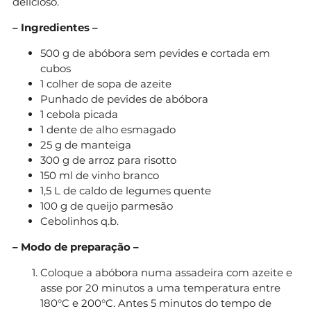
delicioso.
– Ingredientes –
500 g de abóbora sem pevides e cortada em
cubos
1 colher de sopa de azeite
Punhado de pevides de abóbora
1 cebola picada
1 dente de alho esmagado
25 g de manteiga
300 g de arroz para risotto
150 ml de vinho branco
1,5 L de caldo de legumes quente
100 g de queijo parmesão
Cebolinhos q.b.
– Modo de preparação –
Coloque a abóbora numa assadeira com azeite e
asse por 20 minutos a uma temperatura entre
180°C e 200°C. Antes 5 minutos do tempo de