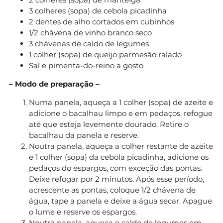
3 colheres (sopa) de cebola picadinha
2 dentes de alho cortados em cubinhos
1/2 chávena de vinho branco seco
3 chávenas de caldo de legumes
1 colher (sopa) de queijo parmesão ralado
Sal e pimenta-do-reino a gosto
– Modo de preparação –
Numa panela, aqueça a 1 colher (sopa) de azeite e
adicione o bacalhau limpo e em pedaços, refogue
até que esteja levemente dourado. Retire o
bacalhau da panela e reserve.
Noutra panela, aqueça a colher restante de azeite
e 1 colher (sopa) da cebola picadinha, adicione os
pedaços do espargos, com exceção das pontas.
Deixe refogar por 2 minutos. Após esse período,
acrescente as pontas, coloque 1/2 chávena de
água, tape a panela e deixe a água secar. Apague
o lume e reserve os espargos.
Noutra panela, aqueça o caldo de legumes em