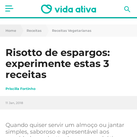
Saúde
Home
Receitas
Receitas Vegetarianas
Estética
Risotto de espargos:
Nutrição
experimente estas 3
Receitas
receitas
Fitness
Priscilla Fortinho
Mães e Bebés
11 Jan, 2018
Animais de Estimação
Quando quiser servir um almoço ou jantar
simples, saboroso e apresentável aos