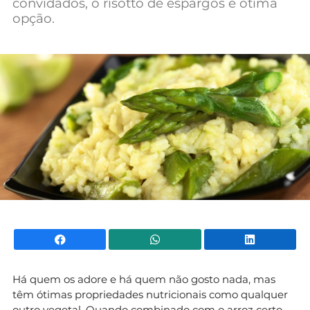
convidados, o risotto de espargos é ótima
opção.
Facebook
WhatsApp
Li
Há quem os adore e há quem não gosto nada, mas
têm ótimas propriedades nutricionais como qualquer
outro vegetal. Quando combinado com o arroz certo