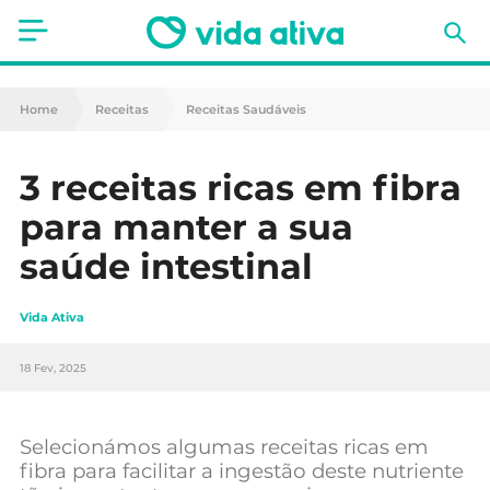
Saúde
Home
Receitas
Receitas Saudáveis
Estética
3 receitas ricas em fibra
Nutrição
para manter a sua
Receitas
saúde intestinal
Fitness
Vida Ativa
Mães e Bebés
18 Fev, 2025
Animais de Estimação
Selecionámos algumas receitas ricas em
fibra para facilitar a ingestão deste nutriente