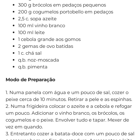
300 g brócolos em pedaços pequenos
200 g cogumelos portobello em pedaços
2,5 c. sopa azeite
100 ml vinho branco
100 ml leite
1 cebola grande aos gomos
2 gemas de ovo batidas
1 c. chá sal
q.b. noz-moscada
q.b. pimenta
Modo de Preparação
1. Numa panela com água e um pouco de sal, cozer o
peixe cerca de 10 minutos. Retirar a pele e as espinhas.
2. Numa frigideira colocar o azeite e a cebola e refogar
um pouco. Adicionar o vinho branco, os brócolos, os
cogumelos e o peixe. Envolver tudo e tapar. Mexer de
vez em quando.
3. Entretanto cozer a batata-doce com um pouco de sal