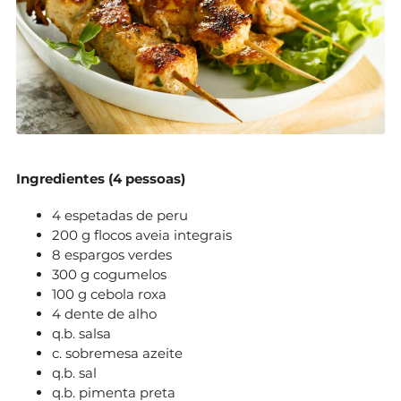
Ingredientes (4 pessoas)
4 espetadas de peru
200 g flocos aveia integrais
8 espargos verdes
300 g cogumelos
100 g cebola roxa
4 dente de alho
q.b. salsa
c. sobremesa azeite
q.b. sal
q.b. pimenta preta