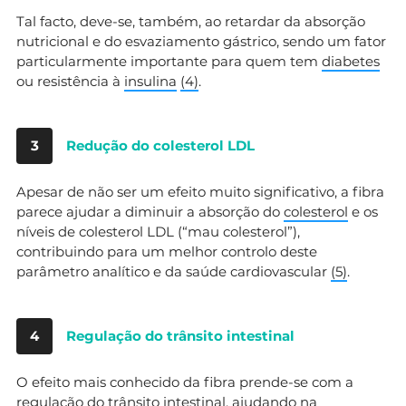
Tal facto, deve-se, também, ao retardar da absorção
nutricional e do esvaziamento gástrico, sendo um fator
particularmente importante para quem tem
diabetes
ou resistência à
insulina
(
4
)
.
3
Redução do colesterol LDL
Apesar de não ser um efeito muito significativo, a fibra
parece ajudar a diminuir a absorção do
colesterol
e os
níveis de colesterol LDL (“mau colesterol”),
contribuindo para um melhor controlo deste
parâmetro analítico e da saúde cardiovascular
(
5
)
.
4
Regulação do trânsito intestinal
O efeito mais conhecido da fibra prende-se com a
regulação do trânsito intestinal, ajudando na