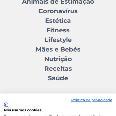
Animais de Estimação
Coronavírus
Estética
Fitness
Lifestyle
Mães e Bebés
Nutrição
Receitas
Saúde
Política de privacidade
Nós usamos cookies
Contactos
Quem somos
Autores
Estatuto Editorial