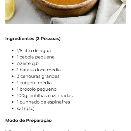
Ingredientes (2 Pessoas)
1/5 litro de agua
1 cebola pequena
Azeite q.b.
1 batata doce média
3 cenouras grandes
1 curgete média
1 brócolo pequeno
100g lentilhas cozinhadas
1 punhado de espinafres
sal (q.b.)
Modo de Preparação