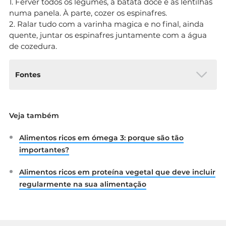
1. Ferver todos os legumes, a batata doce e as lentilhas
numa panela. À parte, cozer os espinafres.
2. Ralar tudo com a varinha magica e no final, ainda
quente, juntar os espinafres juntamente com a água
de cozedura.
Fontes
Academy of Nutrition and Dietetics, 2018.
Veja também
“Fiber”. Disponível em:
https://www.eatright.org/food/vitamins-
Alimentos ricos em ómega 3: porque são tão
and-supplements/nutrient-rich-foods/fiber
EFSA. Disponível em:
importantes?
https://www.efsa.europa.eu/en/interactive-
pages/drvs
Alimentos ricos em proteína vegetal que deve incluir
Candida J. Rebello et al, 2016. “Dietary fiber
regularmente na sua alimentação
and satiety: the effects of oats on satiety”.
Disponível em:
https://www.ncbi.nlm.nih.gov/pmc/articles/