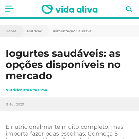
Saúde
Home
Nutrição
Alimentação Saudável
Estética
Iogurtes saudáveis: as
Nutrição
opções disponíveis no
Receitas
mercado
Fitness
Nutricionista Rita Lima
Mães e Bebés
15 Set, 2023
Animais de Estimação
É nutricionalmente muito completo, mas
importa fazer boas escolhas. Conheça 5