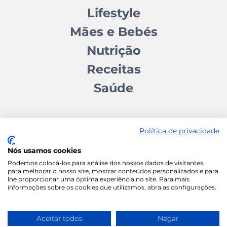
Lifestyle
Mães e Bebés
Nutrição
Receitas
Saúde
Política de privacidade
Nós usamos cookies
Contactos
Quem somos
Autores
Estatuto Editorial
Podemos colocá-los para análise dos nossos dados de visitantes,
para melhorar o nosso site, mostrar conteúdos personalizados e para
Ficha Técnica
Manifesto
lhe proporcionar uma óptima experiência no site. Para mais
informações sobre os cookies que utilizamos, abra as configurações.
Política de Cookies
Termos e Condições
Política de Privacidade
Aceitar todos
Negar