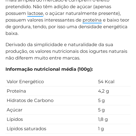
pretendido. Não têm adição de açúcar (apenas
possuem
lactose
, o açúcar naturalmente presente),
possuem valores interessantes de
proteína
e baixo teor
de gordura, tendo, por isso uma densidade energética
baixa.
Derivado da simplicidade e naturalidade da sua
produção, os valores nutricionais dos iogurtes naturais
não diferem muito entre marcas.
Informação nutricional média (100g):
Valor Energético
54 Kcal
Proteína
4,2 g
Hidratos de Carbono
5 g
Açúcar
5 g
Lípidos
1,8 g
Lípidos saturados
1 g