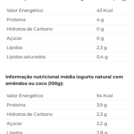
Valor Energético
43 Kcal
Proteína
4 g
Hidratos de Carbono
0 g
Açúcar
0 g
Lípidos
2,3 g
Lípidos saturados
0,4 g
Informação nutricional média iogurte natural com
amêndoa ou coco (100g):
Valor Energético
54 Kcal
Proteína
3,9 g
Hidratos de Carbono
2,3 g
Açúcar
2,2 g
Lípidos
2,8 g