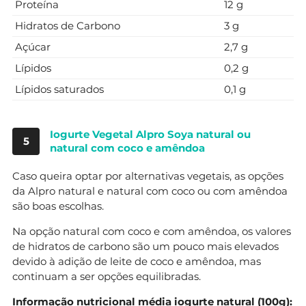
Proteína
12 g
Hidratos de Carbono
3 g
Açúcar
2,7 g
Lípidos
0,2 g
Lípidos saturados
0,1 g
Iogurte Vegetal Alpro Soya natural ou
5
natural com coco e amêndoa
Caso queira optar por alternativas vegetais, as opções
da Alpro natural e natural com coco ou com amêndoa
são boas escolhas.
Na opção natural com coco e com amêndoa, os valores
de hidratos de carbono são um pouco mais elevados
devido à adição de leite de coco e amêndoa, mas
continuam a ser opções equilibradas.
Informação nutricional média iogurte natural (100g):