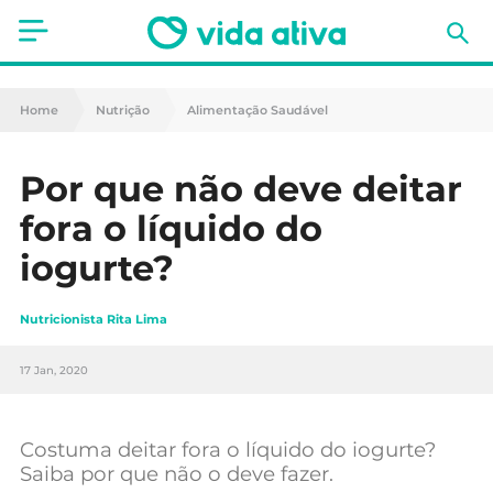
Saúde
Home
Nutrição
Alimentação Saudável
Estética
Por que não deve deitar
Nutrição
fora o líquido do
Receitas
iogurte?
Fitness
Nutricionista Rita Lima
Mães e Bebés
17 Jan, 2020
Animais de Estimação
Costuma deitar fora o líquido do iogurte?
Saiba por que não o deve fazer.