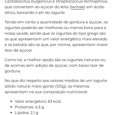
Lactobacillus bulgaricus
e
Streptococcus termophilus
,
que convertem ao açúcar do leite (
lactose
) em ácido
lático, baixando o ph do iogurte.
Tendo em conta a quantidade de gordura e açúcar, os
iogurtes poderão ser melhores ou menos bons para a
nossa saúde, sendo que os iogurtes do tipo grego são
os que apresentam um valor energético mais elevado
e os batidos são os que, por norma, apresentam maior
teor de açúcar.
Como tal, a melhor opção são os iogurtes naturais ou
de aromas sem adição de açúcar, com baixo teor de
gordura.
No que diz respeito aos valores médios de um iogurte
sólido natural meio-gordo (125g), os mesmos
apresentam na sua composição nutricional:
Valor energético: 63 kcal
Proteínas: 4,3 g
Lípidos: 2,1 g