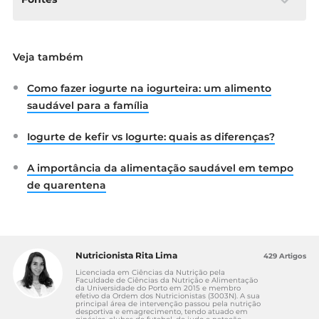
Brianna Elliott et al, 2017. “7 Impressive
Veja também
Health Benefits of Yogurt”;
https://www.healthline.com/nutrition/7-
Como fazer iogurte na iogurteira: um alimento
benefits-of-yogurt
Fang Yan et al, 2015. “Probiotics and
saudável para a família
immune health”;
https://www.ncbi.nlm.nih.gov/pmc/articles/
Iogurte de kefir vs Iogurte: quais as diferenças?
PMC4006993/
Tucker KL, 2009. “Osteoporosis prevention
A importância da alimentação saudável em tempo
and nutrition”
de quarentena
.
https://www.ncbi.nlm.nih.gov/pubmed/199
68914
Elizabeth C et al, 2010. “Use of probiotics in
gastrointestinal disorders: what to
Nutricionista Rita Lima
429 Artigos
recommend?”
Licenciada em Ciências da Nutrição pela
https://www.ncbi.nlm.nih.gov/pmc/articles/
Faculdade de Ciências da Nutrição e Alimentação
da Universidade do Porto em 2015 e membro
PMC3002586/
efetivo da Ordem dos Nutricionistas (3003N). A sua
principal área de intervenção passou pela nutrição
Tremblay A et al, 2015. “Impact of yogurt on
desportiva e emagrecimento, tendo atuado em