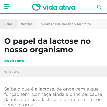
Saúde
Home
Nutrição
Alergias e Intolerâncias Alimentares
Estética
O papel da lactose no
Nutrição
nosso organismo
Receitas
Beatriz Santos
Fitness
08 Abr, 2016
Mães e Bebés
Animais de Estimação
Saiba o que é a lactose, de onde vem e que
função tem. Conheça ainda a principal causa
da intolerância à lactose e como diminuir os
seus sintomas.