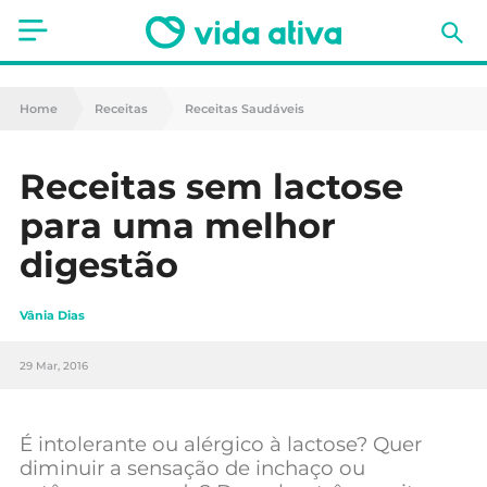
Saúde
Home
Receitas
Receitas Saudáveis
Estética
Receitas sem lactose
Nutrição
para uma melhor
Receitas
digestão
Fitness
Vânia Dias
Mães e Bebés
29 Mar, 2016
Animais de Estimação
É intolerante ou alérgico à lactose? Quer
diminuir a sensação de inchaço ou