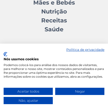
Mães e Bebés
Nutrição
Receitas
Saúde
Política de privacidade
Nós usamos cookies
Contactos
Quem somos
Autores
Estatuto Editorial
Podemos colocá-los para análise dos nossos dados de visitantes,
para melhorar o nosso site, mostrar conteúdos personalizados e para
Ficha Técnica
Manifesto
lhe proporcionar uma óptima experiência no site. Para mais
informações sobre os cookies que utilizamos, abra as configurações.
Política de Cookies
Termos e Condições
Política de Privacidade
Aceitar todos
Negar
Não, ajustar
Vida Ativa
Wace Studio © 2026 All Rights
Reserved