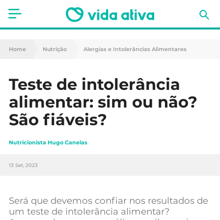
Saúde
Home
Nutrição
Alergias e Intolerâncias Alimentares
Estética
Teste de intolerância
Nutrição
alimentar: sim ou não?
Receitas
São fiáveis?
Fitness
Nutricionista Hugo Canelas
Mães e Bebés
13 Set, 2023
Animais de Estimação
Será que devemos confiar nos resultados de
um teste de intolerância alimentar?