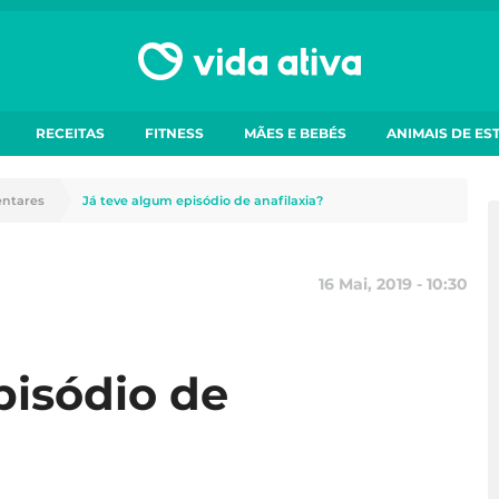
RECEITAS
FITNESS
MÃES E BEBÉS
ANIMAIS DE ES
entares
Já teve algum episódio de anafilaxia?
16 Mai, 2019 - 10:30
pisódio de