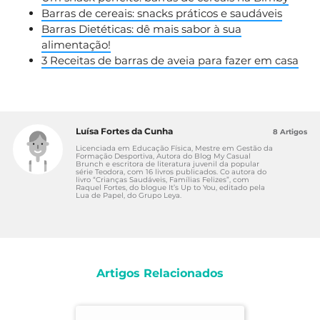
Barras de cereais: snacks práticos e saudáveis
Barras Dietéticas: dê mais sabor à sua
alimentação!
3 Receitas de barras de aveia para fazer em casa
Luísa Fortes da Cunha
8 Artigos
Licenciada em Educação Física, Mestre em Gestão da
Formação Desportiva, Autora do Blog My Casual
Brunch e escritora de literatura juvenil da popular
série Teodora, com 16 livros publicados. Co autora do
livro “Crianças Saudáveis, Famílias Felizes”, com
Raquel Fortes, do blogue It’s Up to You, editado pela
Lua de Papel, do Grupo Leya.
Artigos Relacionados