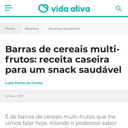
Saúde
Home
Receitas
Receitas Saudáveis
Estética
Barras de cereais multi-
Nutrição
frutos: receita caseira
Receitas
para um snack saudável
Fitness
Luísa Fortes da Cunha
Mães e Bebés
02 Nov, 2017
Animais de Estimação
É de barras de cereais multi-frutos que lhe
vimos falar hoje. Aliando o poderoso sabor