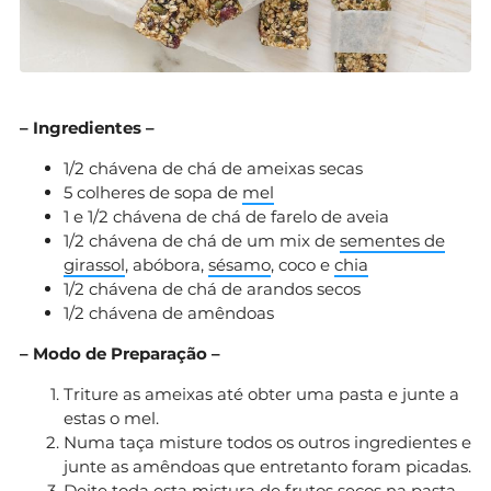
– Ingredientes –
1/2 chávena de chá de ameixas secas
5 colheres de sopa de
mel
1 e 1/2 chávena de chá de farelo de aveia
1/2 chávena de chá de um mix de
sementes de
girassol
, abóbora,
sésamo
, coco e
chia
1/2 chávena de chá de arandos secos
1/2 chávena de amêndoas
– Modo de Preparação –
Triture as ameixas até obter uma pasta e junte a
estas o mel.
Numa taça misture todos os outros ingredientes e
junte as amêndoas que entretanto foram picadas.
Deite toda esta mistura de frutos secos na pasta