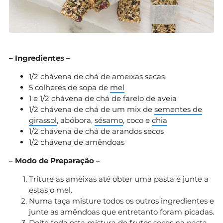
– Ingredientes –
1/2 chávena de chá de ameixas secas
5 colheres de sopa de
mel
1 e 1/2 chávena de chá de farelo de aveia
1/2 chávena de chá de um mix de
sementes de
girassol
, abóbora,
sésamo
, coco e
chia
1/2 chávena de chá de arandos secos
1/2 chávena de amêndoas
– Modo de Preparação –
Triture as ameixas até obter uma pasta e junte a
estas o mel.
Numa taça misture todos os outros ingredientes e
junte as amêndoas que entretanto foram picadas.
Deite toda esta mistura de frutos secos na pasta