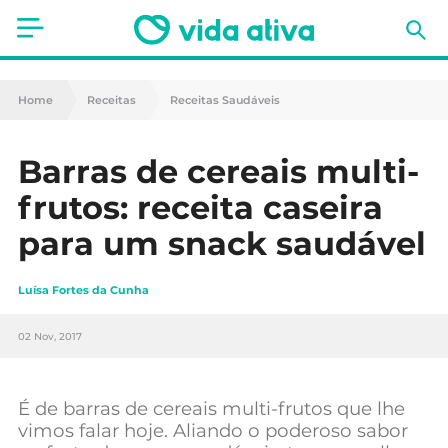
Saúde
Home
Receitas
Receitas Saudáveis
Estética
Barras de cereais multi-
Nutrição
frutos: receita caseira
Receitas
para um snack saudável
Fitness
Luísa Fortes da Cunha
Mães e Bebés
02 Nov, 2017
Animais de Estimação
É de barras de cereais multi-frutos que lhe
vimos falar hoje. Aliando o poderoso sabor