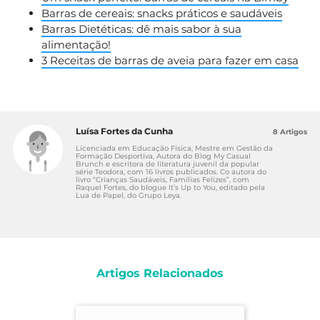
Barras de cereais: snacks práticos e saudáveis
Barras Dietéticas: dê mais sabor à sua
alimentação!
3 Receitas de barras de aveia para fazer em casa
Luísa Fortes da Cunha
8 Artigos
Licenciada em Educação Física, Mestre em Gestão da
Formação Desportiva, Autora do Blog My Casual
Brunch e escritora de literatura juvenil da popular
série Teodora, com 16 livros publicados. Co autora do
livro “Crianças Saudáveis, Famílias Felizes”, com
Raquel Fortes, do blogue It’s Up to You, editado pela
Lua de Papel, do Grupo Leya.
Artigos Relacionados