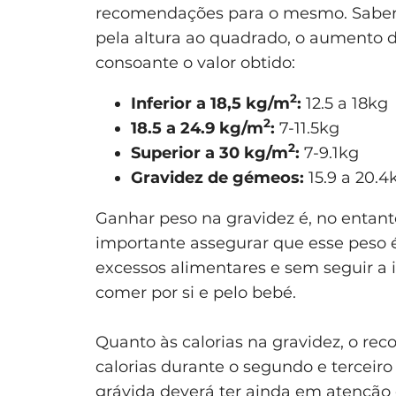
recomendações para o mesmo. Sabe
pela altura ao quadrado, o aumento d
consoante o valor obtido:
2
Inferior a 18,5 kg/m
:
12.5 a 18kg
2
18.5 a 24.9 kg/m
:
7-11.5kg
2
Superior a 30 kg/m
:
7-9.1kg
Gravidez de gémeos:
15.9 a 20.4
Ganhar peso na gravidez é, no entan
importante assegurar que esse peso 
excessos alimentares e sem seguir a 
comer por si e pelo bebé.
Quanto às calorias na gravidez, o r
calorias durante o segundo e terceir
grávida deverá ter ainda em atenção