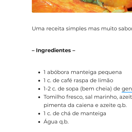
Uma receita simples mas muito sabo
– Ingredientes –
1 abóbora manteiga pequena
1 c. de café raspa de limão
1-2 c. de sopa (bem cheia) de
gen
Tomilho fresco, sal marinho, azei
pimenta da caiena e azeite q.b.
1 c. de chá de manteiga
Água q.b.