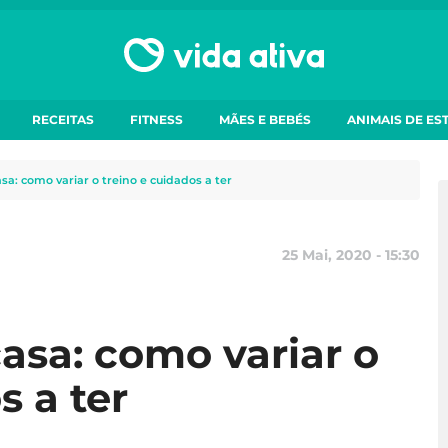
RECEITAS
FITNESS
MÃES E BEBÉS
ANIMAIS DE ES
asa: como variar o treino e cuidados a ter
25 Mai, 2020 - 15:30
casa: como variar o
s a ter