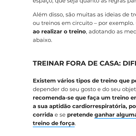
espaço, que seja quanto às regras para
Além disso, são muitas as ideias de tre
ou treinos em circuito – por exemplo.
ao realizar o treino
, adotando as me
abaixo.
TREINAR FORA DE CASA: DIF
Existem vários tipos de treino que p
depender do seu gosto e do seu objet
recomenda-se que faça um treino em
a sua aptidão cardiorrespiratória, p
corrida
e se
pretende
ganhar algum
treino de força
.