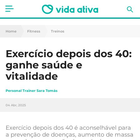
Saúde
Home
Fitness
Treinos
Estética
Exercício depois dos 40:
Nutrição
ganhe saúde e
Receitas
vitalidade
Fitness
Personal Trainer Sara Tomás
Mães e Bebés
04 Abr, 2025
Animais de Estimação
Exercício depois dos 40 é aconselhável para
a prevenção de doenças, aumento de massa