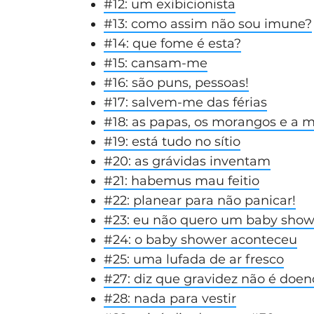
#12: um exibicionista
#13: como assim não sou imune?
#14: que fome é esta?
#15: cansam-me
#16: são puns, pessoas!
#17: salvem-me das férias
#18: as papas, os morangos e a 
#19: está tudo no sítio
#20: as grávidas inventam
#21: habemus mau feitio
#22: planear para não panicar!
#23: eu não quero um baby show
#24: o baby shower aconteceu
#25: uma lufada de ar fresco
#27:
diz que gravidez não é doen
#28:
nada para vestir