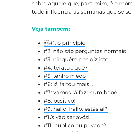
sobre aquele que, para mim, é o mo
tudo influencia as semanas que se s
Veja também:

#1: o princípio
#2: não são perguntas normais
#3: ninguém nos diz isto
#4: terato… quê?
#5: tenho medo
#6: já faltou mais…
#7: vamos lá fazer um bebé!
#8: positivo!
#9: hallo, hallo, estás aí?
#10: vão ser avós!
#11: público ou privado?