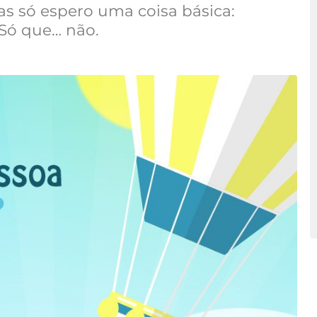
as só espero uma coisa básica:
Só que… não.