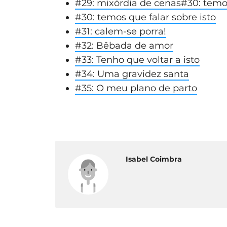
#29: mixórdia de cenas
#30: temos
#30: temos que falar sobre isto
#31: calem-se porra!
#32: Bêbada de amor
#33: Tenho que voltar a isto
#34: Uma gravidez santa
#35: O meu plano de parto
Isabel Coimbra