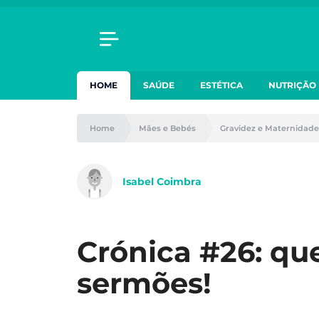
HOME
SAÚDE
ESTÉTICA
NUTRIÇÃO
Home
Mães e Bebés
Gravidez e Maternidade
Isabel Coimbra
Crónica #26: que
sermões!