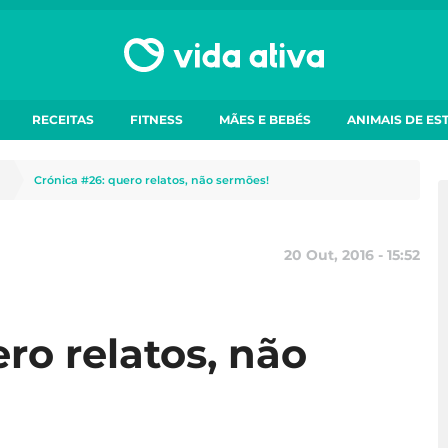
RECEITAS
FITNESS
MÃES E BEBÉS
ANIMAIS DE ES
Crónica #26: quero relatos, não sermões!
20 Out, 2016 - 15:52
ro relatos, não