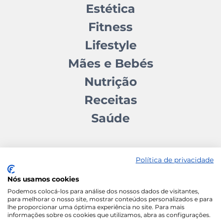
Estética
Fitness
Lifestyle
Mães e Bebés
Nutrição
Receitas
Saúde
Política de privacidade
Nós usamos cookies
Contactos
Quem somos
Autores
Estatuto Editorial
Podemos colocá-los para análise dos nossos dados de visitantes,
para melhorar o nosso site, mostrar conteúdos personalizados e para
Ficha Técnica
Manifesto
lhe proporcionar uma óptima experiência no site. Para mais
informações sobre os cookies que utilizamos, abra as configurações.