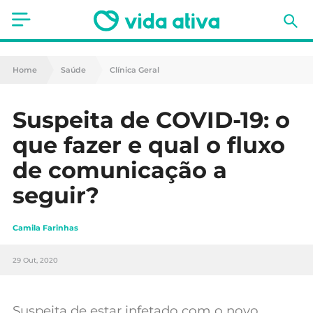
Saúde
Home
Saúde
Clínica Geral
Estética
Suspeita de COVID-19: o
Nutrição
que fazer e qual o fluxo
Receitas
de comunicação a
seguir?
Fitness
Mães e Bebés
Camila Farinhas
Animais de Estimação
29 Out, 2020
Suspeita de estar infetado com o novo