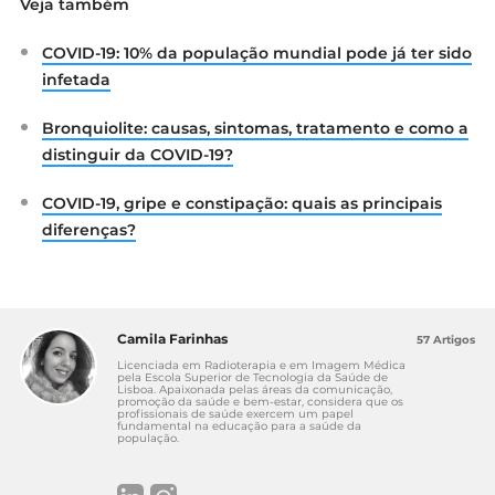
Veja também
Perguntas frequentes. Acedido a 26 de
Outubro de 2020. Disponível em:
COVID-19: 10% da população mundial pode já ter sido
https://covid19.min-
saude.pt/category/perguntas-frequentes/?
infetada
t=como-se-transmite-2#como-se-
transmite-2
Bronquiolite: causas, sintomas, tratamento e como a
Serviço Nacional de Saúde (2020). COVID-
distinguir da COVID-19?
19: Testes e Tratamento. Acedido a 26 de
Outubro de 2020. Disponível em:
COVID-19, gripe e constipação: quais as principais
https://www.sns24.gov.pt/tema/doencas-
diferenças?
infecciosas/covid-19/testes-e-tratamento/
Camila Farinhas
57 Artigos
Licenciada em Radioterapia e em Imagem Médica
pela Escola Superior de Tecnologia da Saúde de
Lisboa. Apaixonada pelas áreas da comunicação,
promoção da saúde e bem-estar, considera que os
profissionais de saúde exercem um papel
fundamental na educação para a saúde da
população.