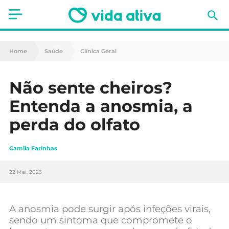
Saúde
Home
Saúde
Clínica Geral
Estética
Não sente cheiros?
Nutrição
Entenda a anosmia, a
Receitas
perda do olfato
Fitness
Camila Farinhas
Mães e Bebés
22 Mai, 2023
Animais de Estimação
A anosmia pode surgir após infeções virais,
sendo um sintoma que compromete o