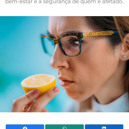
bem-estar e a segurança de quem é afetado.
Facebook
WhatsApp
Li