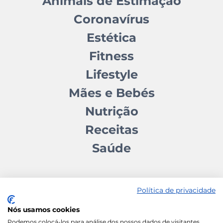
Animais de Estimação
Coronavírus
Estética
Fitness
Lifestyle
Mães e Bebés
Nutrição
Receitas
Saúde
Política de privacidade
Nós usamos cookies
Contactos
Quem somos
Autores
Estatuto Editorial
Podemos colocá-los para análise dos nossos dados de visitantes,