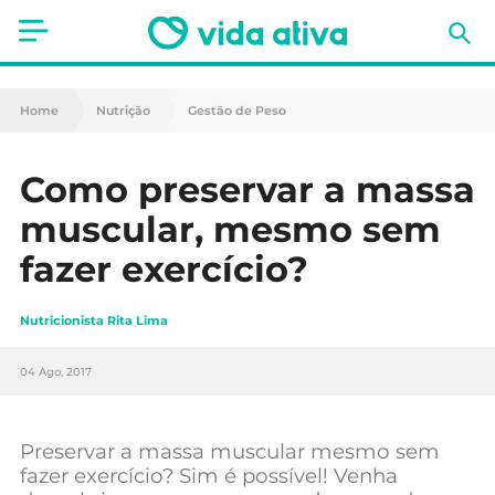
Saúde
Home
Nutrição
Gestão de Peso
Estética
Como preservar a massa
Nutrição
muscular, mesmo sem
Receitas
fazer exercício?
Fitness
Nutricionista Rita Lima
Mães e Bebés
04 Ago, 2017
Animais de Estimação
Preservar a massa muscular mesmo sem
fazer exercício? Sim é possível! Venha