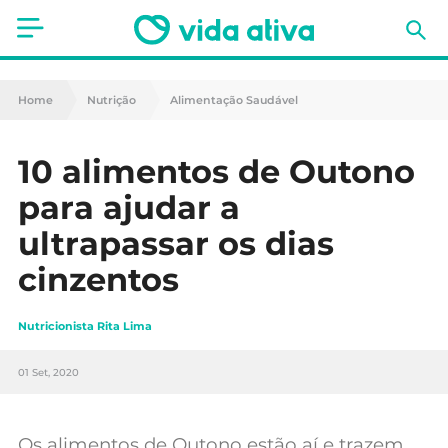
Saúde
Home
Nutrição
Alimentação Saudável
Estética
10 alimentos de Outono
Nutrição
para ajudar a
Receitas
ultrapassar os dias
cinzentos
Fitness
Mães e Bebés
Nutricionista Rita Lima
Animais de Estimação
01 Set, 2020
Os alimentos de Outono estão aí e trazem