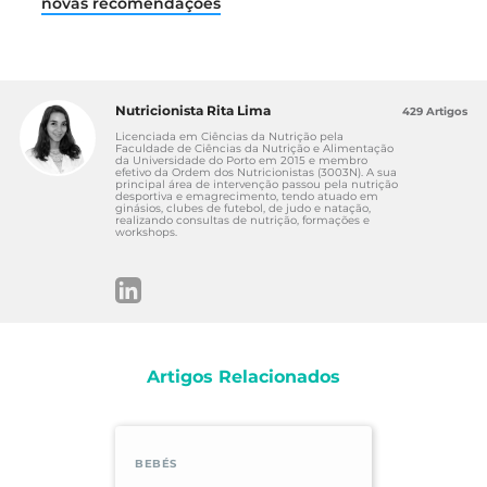
normas da SPP”. Disponível
novas recomendações
em:
https://www.scimed.pt/geral/dietas/desmistif
icando-a-diversificacao-alimentar-
abandonemos-as-normas-da-spp/
Nutricionista Rita Lima
429 Artigos
Licenciada em Ciências da Nutrição pela
Faculdade de Ciências da Nutrição e Alimentação
da Universidade do Porto em 2015 e membro
efetivo da Ordem dos Nutricionistas (3003N). A sua
principal área de intervenção passou pela nutrição
desportiva e emagrecimento, tendo atuado em
ginásios, clubes de futebol, de judo e natação,
realizando consultas de nutrição, formações e
workshops.
Artigos Relacionados
BEBÉS