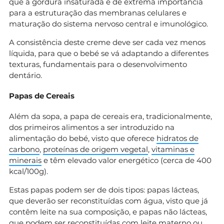
que a gordura insaturada é de extrema importância
para a estruturação das membranas celulares e
maturação do sistema nervoso central e imunológico.
A consistência deste creme deve ser cada vez menos
líquida, para que o bebé se vá adaptando a diferentes
texturas, fundamentais para o desenvolvimento
dentário.
Papas de Cereais
Além da sopa, a papa de cereais era, tradicionalmente,
dos primeiros alimentos a ser introduzido na
alimentação do bebé, visto que oferece
hidratos de
carbono
,
proteínas de origem vegetal
,
vitaminas e
minerais
e têm elevado valor energético (cerca de 400
kcal/100g).
Estas papas podem ser de dois tipos: papas lácteas,
que deverão ser reconstituídas com água, visto que já
contêm leite na sua composição, e papas não lácteas,
que podem ser reconstituídas com leite materno ou