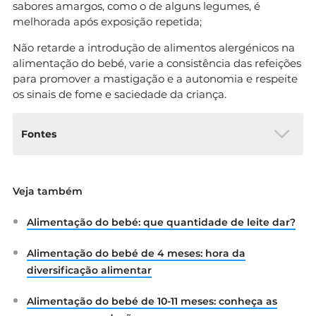
sabores amargos, como o de alguns legumes, é
melhorada após exposição repetida;
Não retarde a introdução de alimentos alergénicos na
alimentação do bebé, varie a consistência das refeições
para promover a mastigação e a autonomia e respeite
os sinais de fome e saciedade da criança.
Fontes
1. Fewtrell, Mary et al, 2017. “A Position Paper by
Veja também
the European Society for Paediatric
Gastroenterology, Hepatology, and Nutrition
Alimentação do bebé: que quantidade de leite dar?
(ESPGHAN) Committee on Nutrition”. Disponível
em:
https://journals.lww.com/jpgn/Fulltext/2017/
Alimentação do bebé de 4 meses: hora da
01000/Complementary_Feeding___A_Position_
Paper_by_the.21.aspx
diversificação alimentar
2. SCIMED, 2018. “Desmistificando a
diversificação alimentar – abandonemos as
Alimentação do bebé de 10-11 meses: conheça as