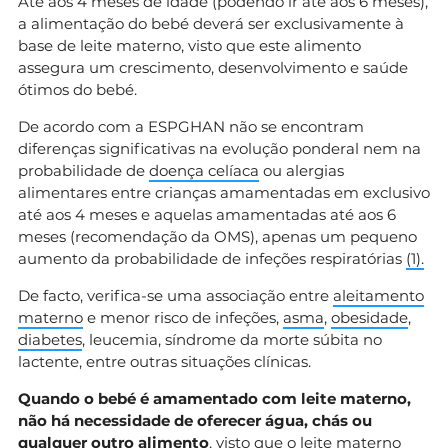
Até aos 4 meses de idade (podendo ir até aos 6 meses),
a alimentação do bebé deverá ser exclusivamente à
base de leite materno, visto que este alimento
assegura um crescimento, desenvolvimento e saúde
ótimos do bebé.
De acordo com a ESPGHAN não se encontram
diferenças significativas na evolução ponderal nem na
probabilidade de
doença celíaca
ou alergias
alimentares entre crianças amamentadas em exclusivo
até aos 4 meses e aquelas amamentadas até aos 6
meses (recomendação da OMS), apenas um pequeno
aumento da probabilidade de infeções respiratórias
(1).
De facto, verifica-se uma associação entre
aleitamento
materno
e menor risco de infeções,
asma
,
obesidade
,
diabetes
, leucemia, síndrome da morte súbita no
lactente, entre outras situações clínicas.
Quando o bebé é amamentado com leite materno,
não há necessidade de oferecer água, chás ou
qualquer outro alimento
, visto que o leite materno