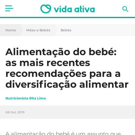
Saúde
Home
Mães e Bebés
Bebés
Estética
Alimentação do bebé:
Nutrição
as mais recentes
Receitas
recomendações para a
diversificação alimentar
Fitness
Mães e Bebés
Nutricionista Rita Lima
Animais de Estimação
08 Out, 2019
A alimentação do bebé é um assunto que