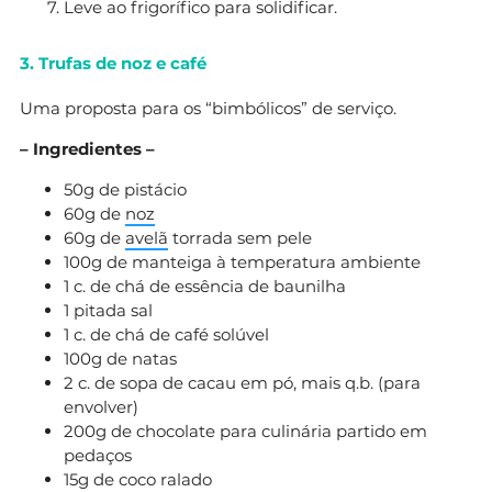
Leve ao frigorífico para solidificar.
3. Trufas de noz e café
Uma proposta para os “bimbólicos” de serviço.
– Ingredientes –
50g de pistácio
60g de
noz
60g de
avelã
torrada sem pele
100g de manteiga à temperatura ambiente
1 c. de chá de essência de baunilha
1 pitada sal
1 c. de chá de café solúvel
100g de natas
2 c. de sopa de cacau em pó, mais q.b. (para
envolver)
200g de chocolate para culinária partido em
pedaços
15g de coco ralado