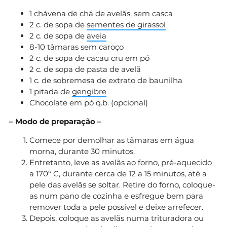
1 chávena de chá de avelãs, sem casca
2 c. de sopa de
sementes de girassol
2 c. de sopa de
aveia
8-10 tâmaras sem caroço
2 c. de sopa de cacau cru em pó
2 c. de sopa de pasta de avelã
1 c. de sobremesa de extrato de baunilha
1 pitada de
gengibre
Chocolate em pó q.b. (opcional)
– Modo de preparação –
Comece por demolhar as tâmaras em água
morna, durante 30 minutos.
Entretanto, leve as avelãs ao forno, pré-aquecido
a 170º C, durante cerca de 12 a 15 minutos, até a
pele das avelãs se soltar. Retire do forno, coloque-
as num pano de cozinha e esfregue bem para
remover toda a pele possível e deixe arrefecer.
Depois, coloque as avelãs numa trituradora ou