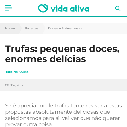
Saúde
Home
Receitas
Doces e Sobremesas
Estética
Trufas: pequenas doces,
Nutrição
enormes delícias
Receitas
Júlia de Sousa
Fitness
08 Nov, 2017
Mães e Bebés
Animais de Estimação
Se é apreciador de trufas tente resistir a estas
propostas absolutamente deliciosas que
selecionamos para si, vai ver que não querer
provar outra coisa.