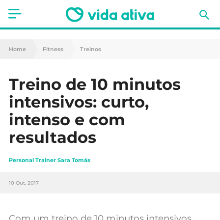
Saúde
Home
Fitness
Treinos
Estética
Treino de 10 minutos
Nutrição
intensivos: curto,
Receitas
intenso e com
resultados
Fitness
Mães e Bebés
Personal Trainer Sara Tomás
Animais de Estimação
10 Out, 2017
Com um treino de 10 minutos intensivos