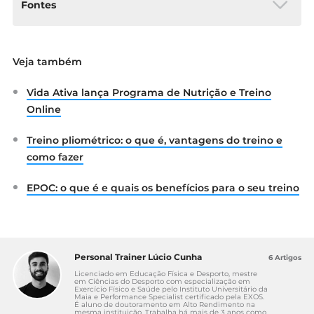
Fontes
Clark JE. Diet, exercise or diet with exercise:
Veja também
Comparing the effectiveness of treatment
options for weight-loss and changes in
Vida Ativa lança Programa de Nutrição e Treino
fitness for adults (18-65 years old) who are
overfat, or obese; systematic review and
Online
meta-analysis. J Diabetes Metab Disord.
2015;14(1).
Treino pliométrico: o que é, vantagens do treino e
García-Hermoso A, Ramírez-Vélez R,
como fazer
Ramírez-Campillo R, Peterson MD,
Martínez-Vizcaíno V. Concurrent aerobic
EPOC: o que é e quais os benefícios para o seu treino
plus resistance exercise versus aerobic
exercise alone to improve health outcomes
in paediatric obesity: A systematic review
and meta-Analysis. Br J Sports Med.
Personal Trainer Lúcio Cunha
6 Artigos
2018;52(3):161–6.
Licenciado em Educação Física e Desporto, mestre
Villareal DT, Aguirre L, Gurney AB, Waters
em Ciências do Desporto com especialização em
Exercício Físico e Saúde pelo Instituto Universitário da
DL, Sinacore DR, Colombo E, et al. Aerobic
Maia e Performance Specialist certificado pela EXOS.
É aluno de doutoramento em Alto Rendimento na
or resistance exercise, or both, in dieting
mesma instituição. Trabalha há mais de 3 anos como