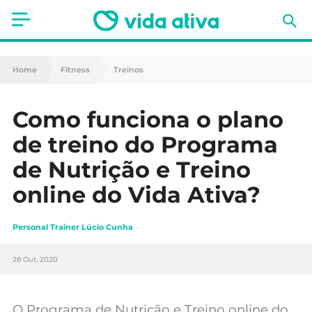
Saúde
Home
Fitness
Treinos
Estética
Como funciona o plano
Nutrição
de treino do Programa
Receitas
de Nutrição e Treino
online do Vida Ativa?
Fitness
Mães e Bebés
Personal Trainer Lúcio Cunha
Animais de Estimação
28 Out, 2020
O Programa de Nutrição e Treino online do