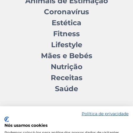
Animais de Estimação
Coronavírus
Estética
Fitness
Lifestyle
Mães e Bebés
Nutrição
Receitas
Saúde
Política de privacidade
Nós usamos cookies
Contactos
Quem somos
Autores
Estatuto Editorial
Podemos colocá-los para análise dos nossos dados de visitantes,