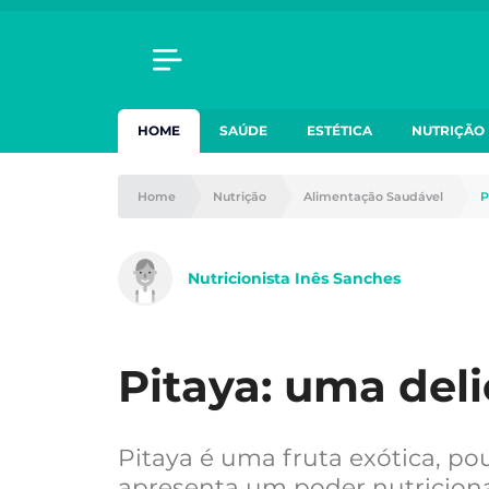
HOME
SAÚDE
ESTÉTICA
NUTRIÇÃO
Home
Nutrição
Alimentação Saudável
P
Nutricionista Inês Sanches
Pitaya: uma deli
Pitaya é uma fruta exótica, p
apresenta um poder nutricion