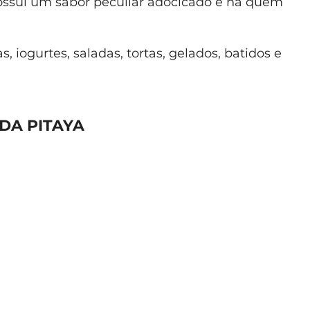
Possui um sabor peculiar adocicado e há quem
, iogurtes, saladas, tortas, gelados, batidos e
DA PITAYA