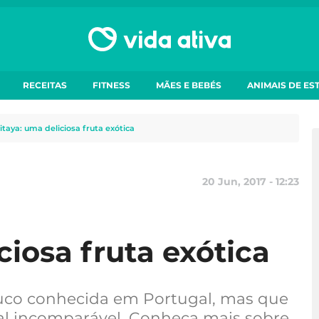
RECEITAS
FITNESS
MÃES E BEBÉS
ANIMAIS DE ES
itaya: uma deliciosa fruta exótica
20 Jun, 2017 - 12:23
ciosa fruta exótica
ouco conhecida em Portugal, mas que
al incomparável. Conheça mais sobre