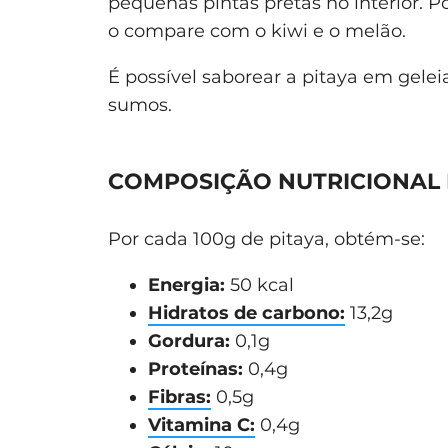
pequenas pintas pretas no interior. 
o compare com o kiwi e o melão.
É possível saborear a pitaya em geleias
sumos.
COMPOSIÇÃO NUTRICIONAL 
Por cada 100g de pitaya, obtém-se:
Energia:
50 kcal
Hidratos de carbono:
13,2g
Gordura:
0,1g
Proteínas:
0,4g
Fibras:
0,5g
Vitamina C:
0,4g