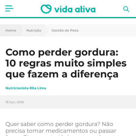
Saúde
Home
Nutrição
Gestão de Peso
Estética
Como perder gordura:
Nutrição
10 regras muito simples
Receitas
que fazem a diferença
Fitness
Nutricionista Rita Lima
Mães e Bebés
19 Jun, 2019
Animais de Estimação
Quer saber como perder gordura? Não
precisa tomar medicamentos ou passar