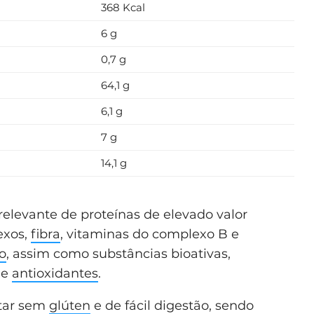
368 Kcal
6 g
0,7 g
64,1 g
6,1 g
7 g
14,1 g
relevante de proteínas de elevado valor
exos,
fibra
, vitaminas do complexo B e
o
, assim como substâncias bioativas,
 e
antioxidantes
.
ntar sem
glúten
e de fácil digestão, sendo