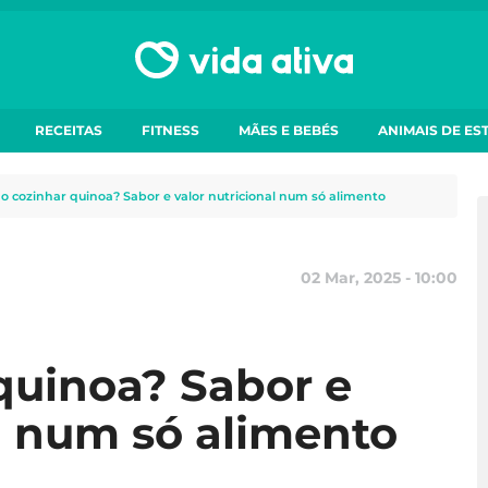
RECEITAS
FITNESS
MÃES E BEBÉS
ANIMAIS DE ES
 cozinhar quinoa? Sabor e valor nutricional num só alimento
02 Mar, 2025 - 10:00
quinoa? Sabor e
al num só alimento