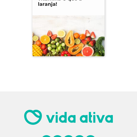
laranja!
(Chenopodium quinoa Willd.). Disponível
em:
https://www.sciencedirect.com/science
/article/abs/pii/0889157592900066
Ruales, J., & Nair, B. M. (1992). Nutritional
quality of the protein in quinoa
(Chenopodium quinoa, Willd) seeds.
Disponível em:
https://www.ncbi.nlm.nih.gov/pubmed/154
6052
López de Romaña G
., et.al. (1981).
Digestibility and protein quality of quinua:
comparative study of quinua
(Chenopodium Quinoa) seed and flour in
children. Disponível
em:
https://www.ncbi.nlm.nih.gov/pubmed/
6807239
Ruales, J., & Nair, B. M. (1993). Content of fat,
vitamins and minerals in quinoa
(Chenopodium quinoa, Willd) seeds.
Disponível