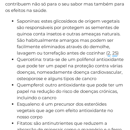
contribuem não só para o seu sabor mas também para
os efeitos na saúde.
Saponinas: estes glicosídeos de origem vegetais
são responsáveis por protegem as sementes de
quinoa conta insetos e outras ameaças naturais.
São habitualmente amargos mas podem ser
facilmente eliminados através do demolhe,
lavagem ou torrefação antes de cozinhar (
2
,
25
)
Quercetina: trata-se de um polifenol antioxidante
que pode ter um papel na proteção contra várias
doenças, nomeadamente doença cardiovascular,
osteoporose e alguns tipos de cancro
Quempferol: outro antioxidante que pode ter um
papel na redução do risco de doenças crónicas,
incluindo o cancro
Esqualeno: é um precursor dos esteróides
vegetais que age com efeito antioxidante no
nosso corpo
Fitatos: são antinutrientes que reduzem a
absorção de minerais como o magnésio e o ferro.