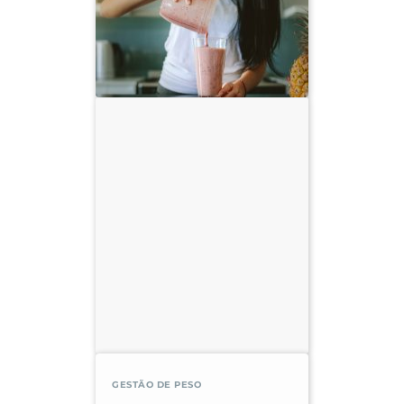
Weickert, M. O., & Pfeiffer, A. F. H. (2008).
Metabolic Effects of Dietary Fiber
Consumption and Prevention of Diabetes.
Disponível
em:
https://www.ncbi.nlm.nih.gov/pubmed/
18287346
Schulze, M. B. (2007). Fiber and
Magnesium Intake and Incidence of Type 2
Diabetes. Disponível
em:
https://www.ncbi.nlm.nih.gov/pubmed/
17502538
De Munter, J. S. L., et.al. (2007). Whole
Grain, Bran, and Germ Intake and Risk of
Type 2 Diabetes: A Prospective Cohort
Study and Systematic Review. Disponível
em:
https://www.ncbi.nlm.nih.gov/pubmed/
17760498
Slavin, J. (2013). Fiber and Prebiotics:
Mechanisms and Health Benefits.
GESTÃO DE PESO
Disponível