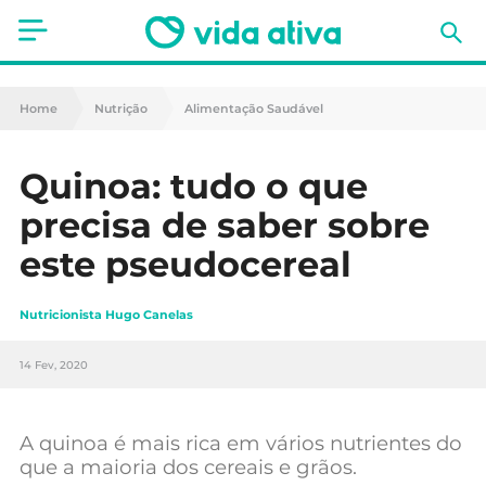
Saúde
Home
Nutrição
Alimentação Saudável
Estética
Quinoa: tudo o que
Nutrição
precisa de saber sobre
Receitas
este pseudocereal
Fitness
Nutricionista Hugo Canelas
Mães e Bebés
14 Fev, 2020
Animais de Estimação
A quinoa é mais rica em vários nutrientes do
que a maioria dos cereais e grãos.