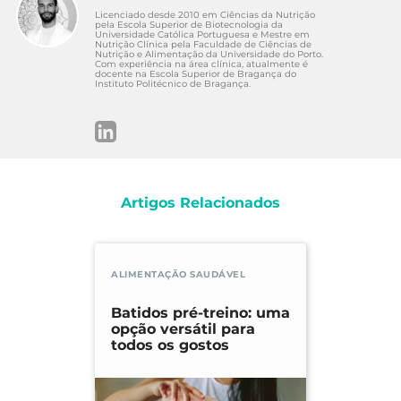
FAO. (2003). Quinoa. Disponível
Licenciado desde 2010 em Ciências da Nutrição
em:
http://www.fao.org/quinoa-2013/en/
pela Escola Superior de Biotecnologia da
Universidade Católica Portuguesa e Mestre em
USDA. (n.d.). Quinoa, cooked. Disponível
Nutrição Clínica pela Faculdade de Ciências de
Nutrição e Alimentação da Universidade do Porto.
em: https://fdc.nal.usda.gov/fdc-
Com experiência na área clínica, atualmente é
docente na Escola Superior de Bragança do
app.html#/food-details/168917/nutrients
Instituto Politécnico de Bragança.
Oshodi, H.N. et.al. (1999). Chemical
composition, nutritionally valuable
minerals and functional properties of
benniseed (Sesamum radiatum), pearl
millet (Pennisetum typhoides) and quinoa
(Chenopodium quinoa) flours. Disponível
Artigos Relacionados
em:
https://www.ncbi.nlm.nih.gov/pubmed/
10719563
Disponível
ALIMENTAÇÃO SAUDÁVEL
em:
http://www.glycemicindex.com/
Ritva, A-M., et.al. (2011). Quinoa
Batidos pré-treino: uma
(Chenopodium quinoa, Willd.) as a source
opção versátil para
of dietary fiber and other functional
todos os gostos
componentes. Disponível
em:
http://www.scielo.br/pdf/cta/v31n1/35.pd
f