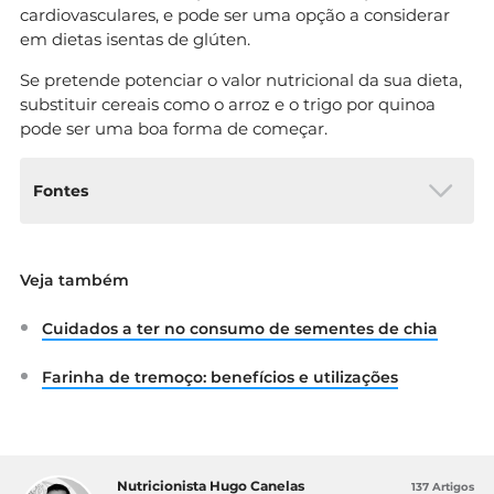
cardiovasculares, e pode ser uma opção a considerar
em dietas isentas de glúten.
Se pretende potenciar o valor nutricional da sua dieta,
substituir cereais como o arroz e o trigo por quinoa
pode ser uma boa forma de começar.
Fontes
Matiacevich, S. B., et.al. (2006). Water-
Veja também
dependent thermal transitions in quinoa
embryos. Disponível
Cuidados a ter no consumo de sementes de chia
em:
https://www.sciencedirect.com/science
/article/abs/pii/S0040603106003406
Farinha de tremoço: benefícios e utilizações
Abugoch James, L. E. (2009). Chapter 1
Quinoa (Chenopodium quinoa Willd.).
Disponível
em:
https://www.ncbi.nlm.nih.gov/pubmed/
19878856
Nutricionista Hugo Canelas
137 Artigos