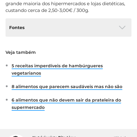
grande maioria dos hipermercados e lojas dietéticas,
custando cerca de 2,50-3,00€ / 300g.
Fontes
Direção Geral da Saúde. “Os tremoços e a
Veja também
saúde”. Disponível em:
https://nutrimento.pt/noticias/os-
5 receitas imperdíveis de hambúrgueres
tremocos-e-a-saude/
“HEALTH BENEFITS”. Disponível
vegetarianos
em:
http://www.lupinfoods.com.au/health-
benefits/
8 alimentos que parecem saudáveis mas não são
Villarino, C.B. et al, 2016. “Nutritional,
Health, and Technological Functionality of
6 alimentos que não devem sair da prateleira do
Lupin Flour Addition to Bread and Other
supermercado
Baked Products: Benefits and Challenges”.
Disponível
em:
https://www.ncbi.nlm.nih.gov/
p
ubmed/
25675266