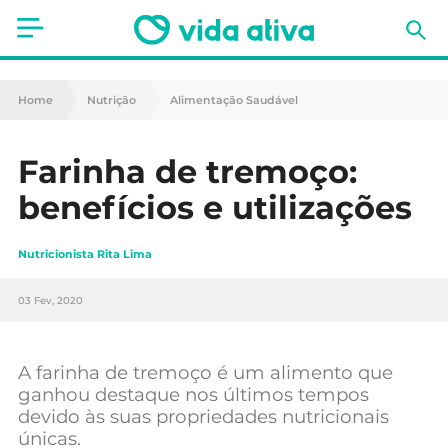
Saúde
Home
Nutrição
Alimentação Saudável
Estética
Farinha de tremoço:
Nutrição
benefícios e utilizações
Receitas
Nutricionista Rita Lima
Fitness
03 Fev, 2020
Mães e Bebés
Animais de Estimação
A farinha de tremoço é um alimento que
ganhou destaque nos últimos tempos
devido às suas propriedades nutricionais
únicas.