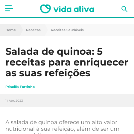
Saúde
Home
Receitas
Receitas Saudáveis
Estética
Salada de quinoa: 5
Nutrição
receitas para enriquecer
Receitas
as suas refeições
Fitness
Priscilla Fortinho
Mães e Bebés
11 Abr, 2023
Animais de Estimação
A salada de quinoa oferece um alto valor
nutricional à sua refeição, além de ser um