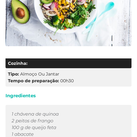
Cozinha:
Tipo:
Almoço Ou Jantar
Tempo de preparação:
00h30
Ingredientes
1 chávena de quinoa
2 peitos de frango
100 g de queijo feta
1 abacate