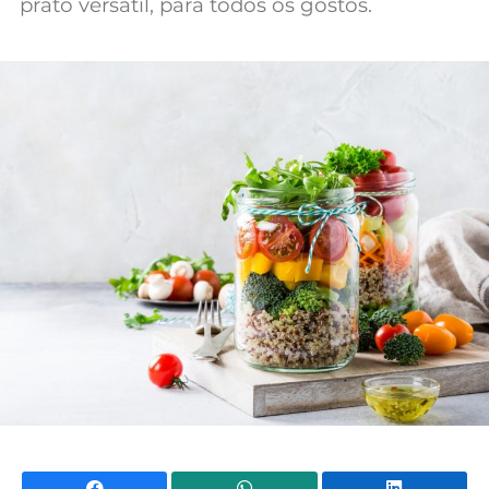
prato versátil, para todos os gostos.
Facebook
WhatsApp
Li