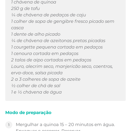
1 chávena de quinoa
250 g de tofu
¼ de chávena de pedaços de caju
1 colher de sopa de gengibre fresco picado sem
casca
1 dente de alho picado
¼ de chávena de azeitonas pretas picadas
1 courgette pequena cortada em pedaços
1 cenoura cortada em pedaços
2 talos de aipo cortados em pedaços
Louro, alecrim seco, manjericão seco, coentros,
erva-doce, salsa picada
2 a 3 colheres de sopa de azeite
½ colher de chá de sal
1 e ½ chávena de água
Modo de preparação
Mergulhar a quinoa 15 – 20 minutos em água.
Enxaguar e escorrer. Reservar.