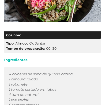
Cozinha:
Tipo:
Almoço Ou Jantar
Tempo de preparação:
00h30
Ingredientes
4 colheres de sopa de quinoa cozida
1 cenoura ralada
1 rabanete
1 tomate cortado em fatias
Atum ao natural
1 ovo cozido
Coentros picados