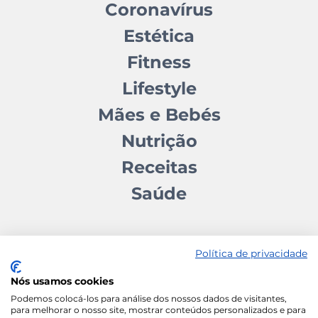
Coronavírus
Estética
Fitness
Lifestyle
Mães e Bebés
Nutrição
Receitas
Saúde
Política de privacidade
Nós usamos cookies
Contactos
Quem somos
Autores
Estatuto Editorial
Podemos colocá-los para análise dos nossos dados de visitantes,
para melhorar o nosso site, mostrar conteúdos personalizados e para
Ficha Técnica
Manifesto