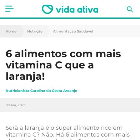
Saúde
Home
Nutrição
Alimentação Saudável
Estética
6 alimentos com mais
Nutrição
vitamina C que a
Receitas
laranja!
Fitness
Nutricionista Carolina da Costa Arcanjo
Mães e Bebés
09 Abr, 2025
Animais de Estimação
Será a laranja é o super alimento rico em
vitamina C? Não. Há 6 alimentos com mais