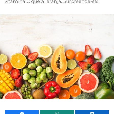
vitamina C que a laranja. Surpreenda-se!
Facebook
WhatsApp
Li