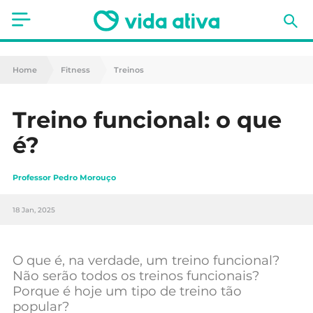
Saúde
Home
Fitness
Treinos
Estética
Treino funcional: o que
Nutrição
é?
Receitas
Professor Pedro Morouço
Fitness
18 Jan, 2025
Mães e Bebés
Animais de Estimação
O que é, na verdade, um treino funcional?
Não serão todos os treinos funcionais?
Porque é hoje um tipo de treino tão
popular?