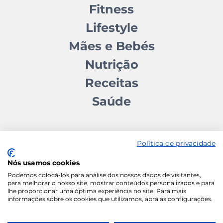
Fitness
Lifestyle
Mães e Bebés
Nutrição
Receitas
Saúde
Política de privacidade
Nós usamos cookies
Contactos
Quem somos
Autores
Estatuto Editorial
Podemos colocá-los para análise dos nossos dados de visitantes,
para melhorar o nosso site, mostrar conteúdos personalizados e para
Ficha Técnica
Manifesto
lhe proporcionar uma óptima experiência no site. Para mais
informações sobre os cookies que utilizamos, abra as configurações.
Política de Cookies
Termos e Condições
Política de Privacidade