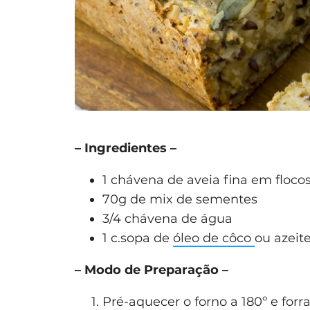
– Ingredientes –
1 chávena de aveia fina em floc
70g de mix de sementes
3/4 chávena de água
1 c.sopa de
óleo de côco
ou azeit
– Modo de Preparação –
Pré-aquecer o forno a 180º e for