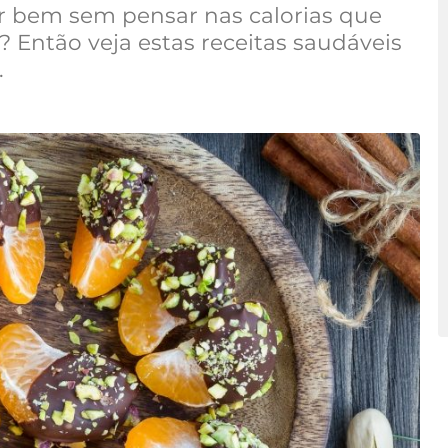
r bem sem pensar nas calorias que
 Então veja estas receitas saudáveis
.