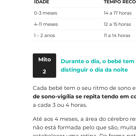
IDADE
TEMPO REC
0-3 meses
14 a 17 horas
4-11 meses
12 a 15 horas
1 – 2 anos
11 a 14 horas
Mito
Durante o dia, o bebé tem
distinguir o dia da noite
2
Cada bebé tem o seu ritmo de sono e
de sono-vigília se repita tendo em 
a cada 3 ou 4 horas.
Até aos 4 meses, a área do cérebro r
não está formada pelo que são, muitas 
estabelecer uma rotina. De forma nat