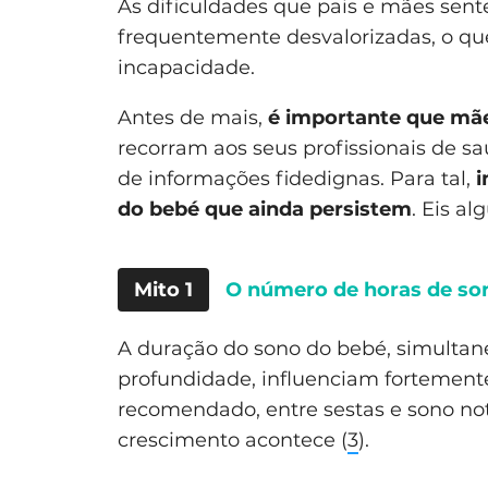
As dificuldades que pais e mães sent
frequentemente desvalorizadas, o qu
incapacidade.
Antes de mais,
é importante que mãe
recorram aos seus profissionais de s
de informações fidedignas. Para tal,
i
do bebé que ainda persistem
. Eis a
Mito 1
O número de horas de so
A duração do sono do bebé, simulta
profundidade, influenciam fortement
recomendado, entre sestas e sono no
crescimento acontece (
3
).