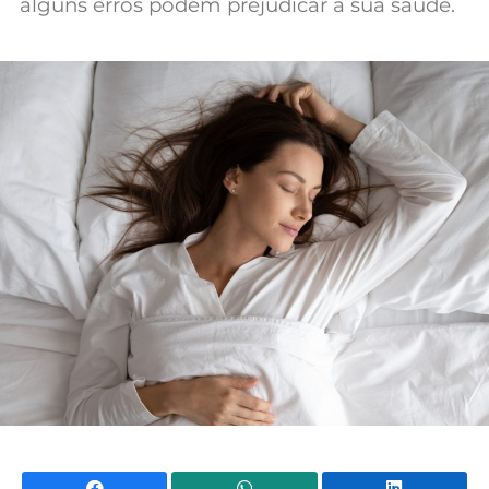
alguns erros podem prejudicar a sua saúde.
Facebook
WhatsApp
Li