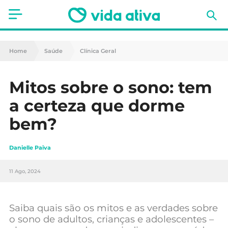
Saúde
Home
Saúde
Clínica Geral
Estética
Mitos sobre o sono: tem
Nutrição
a certeza que dorme
Receitas
bem?
Fitness
Danielle Paiva
Mães e Bebés
11 Ago, 2024
Animais de Estimação
Saiba quais são os mitos e as verdades sobre
o sono de adultos, crianças e adolescentes –