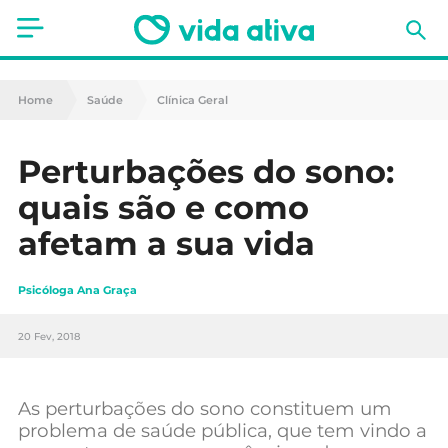
Saúde
Home
Saúde
Clínica Geral
Estética
Perturbações do sono:
Nutrição
quais são e como
Receitas
afetam a sua vida
Fitness
Psicóloga Ana Graça
Mães e Bebés
20 Fev, 2018
Animais de Estimação
As perturbações do sono constituem um
problema de saúde pública, que tem vindo a