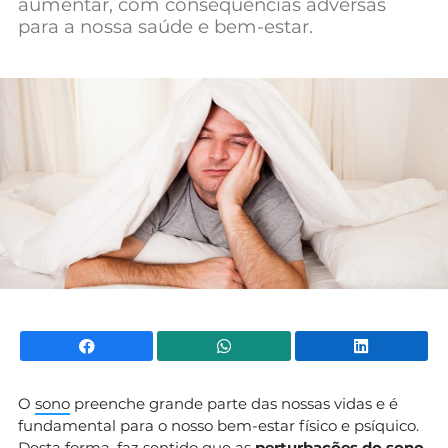
aumentar, com consequências adversas
para a nossa saúde e bem-estar.
Facebook
WhatsApp
Li
O
sono
preenche grande parte das nossas vidas e é
fundamental para o nosso bem-estar físico e psíquico.
Desta forma, faz sentido que as
perturbações do sono