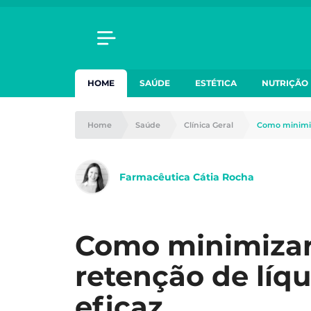
HOME
SAÚDE
ESTÉTICA
NUTRIÇÃO
Home
Saúde
Clínica Geral
Como minimiza
Farmacêutica Cátia Rocha
Como minimizar 
retenção de líq
eficaz