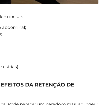
em incluir:
o abdominal;
;
 estrias).
S EFEITOS DA RETENÇÃO DE
ica. Pode parecer um paradoxo mas, ao ingerir