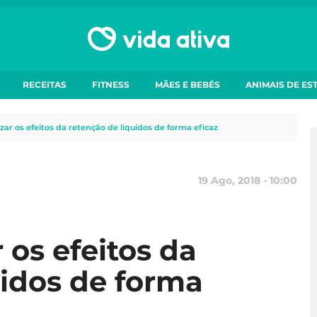
RECEITAS
FITNESS
MÃES E BEBÉS
ANIMAIS DE ES
r os efeitos da retenção de líquidos de forma eficaz
19 Ago, 2018 - 10:00
os efeitos da
uidos de forma