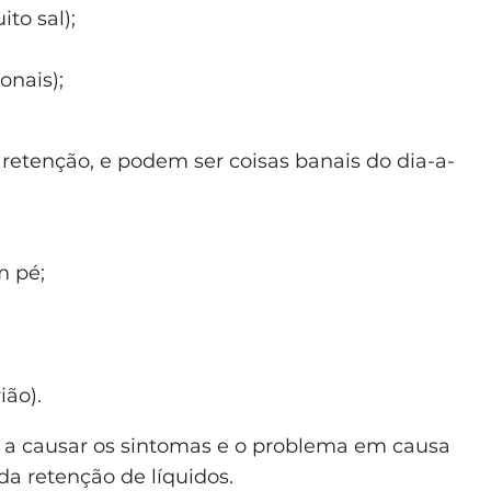
to sal);
onais);
 retenção, e podem ser coisas banais do dia-a-
m pé;
ião).
o a causar os sintomas e o problema em causa
da retenção de líquidos.