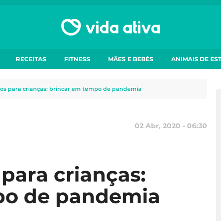
RECEITAS
FITNESS
MÃES E BEBÉS
ANIMAIS DE ES
iros para crianças: brincar em tempo de pandemia
02 Abr, 2020 - 06:30
 para crianças:
po de pandemia