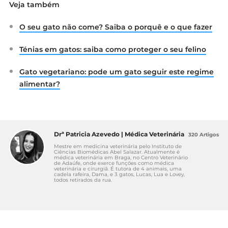
Veja também
Items Toxic to Dogs and Cats. Front Vet Sci.
2016;3:26. Published 2016 Mar 22.
O seu gato não come? Saiba o porquê e o que fazer
doi:10.3389/fvets.2016.00026. Disponível em:
https://www.ncbi.nlm.nih.gov/pmc/articles/
Ténias em gatos: saiba como proteger o seu felino
PMC4801869/
Gato vegetariano: pode um gato seguir este regime
alimentar?
Drª Patricia Azevedo | Médica Veterinária
320 Artigos
Mestre em medicina veterinária pelo Instituto de
Ciências Biomédicas Abel Salazar. Atualmente é
médica veterinária em Braga, no Centro Veterinário
de Adaúfe, onde exerce funções como médica
veterinária e cirurgiã. É tutora de 4 animais, uma
cadela rafeira, Dama, e 3 gatos, Lucas, Lua e Lovey,
todos retirados da rua.