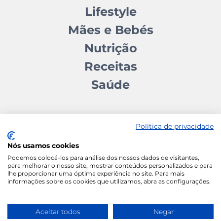
Lifestyle
Mães e Bebés
Nutrição
Receitas
Saúde
Política de privacidade
Nós usamos cookies
Contactos
Quem somos
Autores
Estatuto Editorial
Podemos colocá-los para análise dos nossos dados de visitantes,
para melhorar o nosso site, mostrar conteúdos personalizados e para
Ficha Técnica
Manifesto
lhe proporcionar uma óptima experiência no site. Para mais
informações sobre os cookies que utilizamos, abra as configurações.
Política de Cookies
Termos e Condições
Política de Privacidade
Aceitar todos
Negar