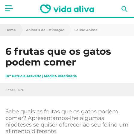
Saúde
Home
Animais de Estimação
Saúde Animal
Estética
6 frutas que os gatos
Nutrição
podem comer
Receitas
Drª Patricia Azevedo | Médica Veterinária
Fitness
03 Set, 2020
Mães e Bebés
Animais de Estimação
Sabe quais as frutas que os gatos podem
comer? Apresentamos-lhe algumas
hipóteses se quiser oferecer ao seu felino um
alimento diferente.