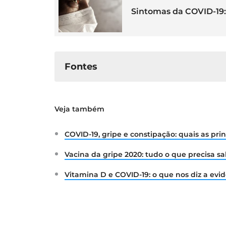
Sintomas da COVID-19:
Fontes
Ministério da Saúde. Norma nº
Veja também
14/10/2020. Disponível em:
htt
content/uploads/2020/10/Nor
COVID-19, gripe e constipação: quais as pri
Vacina da gripe 2020: tudo o que precisa s
Vitamina D e COVID-19: o que nos diz a evid