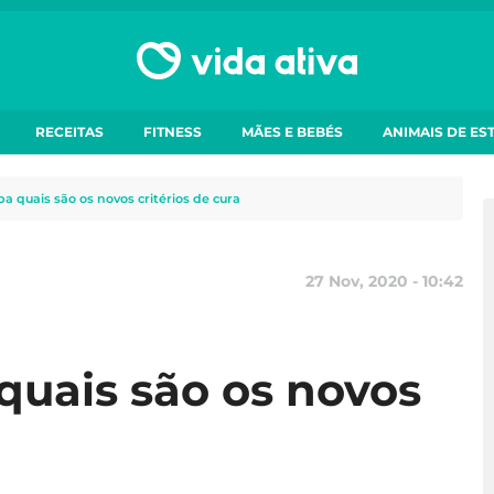
RECEITAS
FITNESS
MÃES E BEBÉS
ANIMAIS DE ES
ba quais são os novos critérios de cura
27 Nov, 2020 - 10:42
quais são os novos