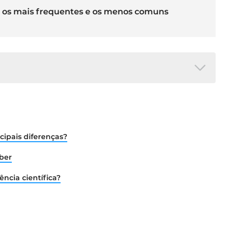
 os mais frequentes e os menos comuns
 004/2020 de 23/03/2020 atualizada a
ps://covid19.min-saude.pt/wp-
ma_004_2020_act_14_10_2020.pdf
ncipais diferenças?
aber
ência científica?