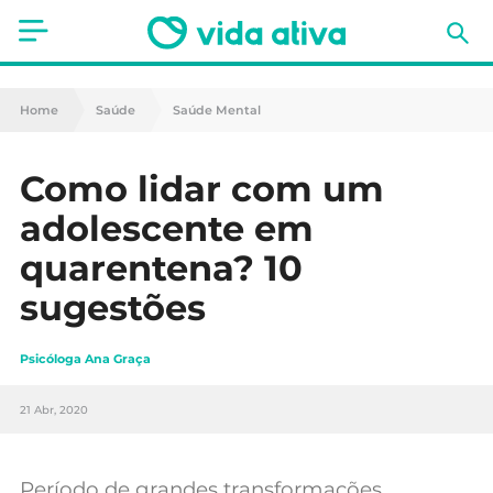
Saúde
Home
Saúde
Saúde Mental
Estética
Como lidar com um
Nutrição
adolescente em
Receitas
quarentena? 10
sugestões
Fitness
Mães e Bebés
Psicóloga Ana Graça
Animais de Estimação
21 Abr, 2020
Período de grandes transformações,