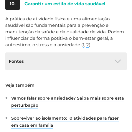
10.
Garantir um estilo de vida saudável
A prática de atividade física e uma alimentação
saudável são fundamentais para a prevenção e
manutenção da saúde e da qualidade de vida. Podem
influenciar de forma positiva o bem-estar geral, a
autoestima, o stress e a ansiedade (
1
,
2
).
Fontes
Ordem dos Psicólogos Portugueses. (2020).
Veja também
COVID-19 Famílias em isolamento durante
a pandemia kit de sobrevivência para pais.
Vamos falar sobre ansiedade? Saiba mais sobre esta
Disponível em:
https://www.ordemdospsicologos.pt/ficheir
perturbação
os/documentos/covid_19_familias_isolamen
to.pdf
Sobreviver ao isolamento: 10 atividades para fazer
Unidade de Psicologia Clínica e da Saúde –
em casa em família
Associação de Psicologia da Universidade