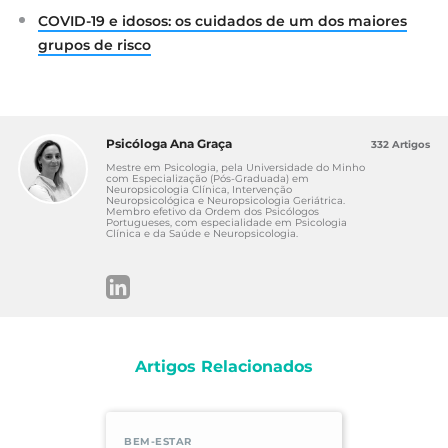
do Minho. (2020). Adolescer em tempo
COVID-19 e idosos: os cuidados de um dos maiores
Covid-19 guia de boas práticas para
grupos de risco
adolescentes em distanciamento social.
Disponível em:
https://drive.google.com/file/d/1TBVvkBH2a
9UhIiZgbdBTcoE4C3c_3frZ/view
Psicóloga Ana Graça
332 Artigos
Mestre em Psicologia, pela Universidade do Minho
com Especialização (Pós-Graduada) em
Neuropsicologia Clínica, Intervenção
Neuropsicológica e Neuropsicologia Geriátrica.
Membro efetivo da Ordem dos Psicólogos
Portugueses, com especialidade em Psicologia
Clínica e da Saúde e Neuropsicologia.
Artigos Relacionados
BEM-ESTAR